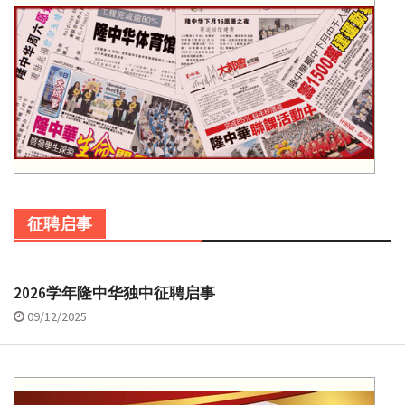
征聘启事
2026学年隆中华独中征聘启事
09/12/2025