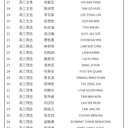
17
高三文孝
何家定
HO KAR TENG
18
高三文忠
陈诗慧
TAN SZI HUEI
19
高三文忠
李宗霖
LEE ZONG LIN
20
高三文忠
苏恩慜
SOH EN MIN
21
高三商忠
杜欣洳
TOH XIN RU
22
高三理忠
吴洁施
GOO JAC SZE
23
高三商忠
曹凯雁
CHOW KAI YEN
24
高三商忠
林舒晴
LAM SUE CHIN
25
高三商忠
刘凯斌
LIEW KAIBIN
26
高三理忠
赖昱滢
LAI YU YING
27
高三理忠
袁梓芸
YANG ZI YUN
28
高三理忠
符斯全
FOO SHI QUAN
29
高三理忠
黄名源
HWANG MING YUAN
30
高三理忠
郑增智
TEE ZENG ZHI
31
高三理孝
刘顺兴
LOW SOON HING
32
高三理忠
陈华健
TAN WAH KEN
33
高三理忠
刘仪玟
LAU YEE MUN
34
高三理忠
陈靖儿
TAN JING ER
35
高三理忠
张文恺
CHONG WEN KAI
36
高三理忠
赵晓康
DOMINIC CHIEW SIEW KONG
37
高三理忠
郭庆镛
KWEK CHING YUNG