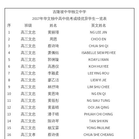
吉隆坡中华独立中学
2017年华文独中高中统考成绩优异学生一览表
序
班级
姓名
英文姓名
1
高三文忠
黄丽瑾
NG LEE JIN
2
高三文忠
周恩
CHOO EN
3
高三文忠
蔡诗琦
CHUA SHI QI
4
高三文忠
萧佩钰
ISABELLE SIEW PEI-YEE
5
高三文忠
郭俐璇
KOAY LI XIAN
6
高三文忠
高惠仪
KOH HUI YEE
7
高三文忠
李颖柔
LEE YING ROU
8
高三文忠
廖乙洁
LIEW YI JIE
9
高三文忠
林抒琦
LIM SHU CHEE
10
高三文忠
黄恩琦
NG EN QI
11
高三文忠
黄筱彤
NG SIAU TUNG
12
高三文忠
黄嘉晴
OOI JIA QING
13
高三文忠
潘子晴
PHUAH CHI CHING
14
高三文忠
陈诗琴
TAN SHI KIN
15
高三文忠
杨宝霖
YONG PAULINE
16
高三文孝
蔡诗倩
CHUA SHE CHEANG