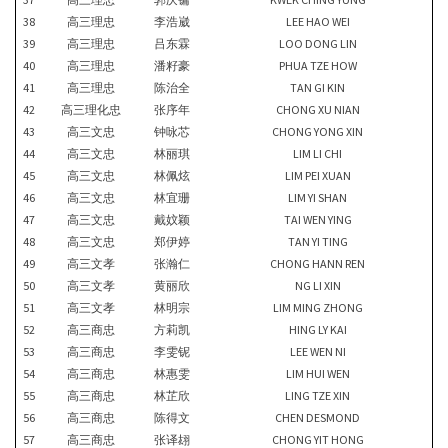
38
高三理忠
李浩崴
LEE HAO WEI
39
高三理忠
吕东霖
LOO DONG LIN
40
高三理忠
潘籽豪
PHUA TZE HOW
41
高三理忠
陈治全
TAN GI KIN
42
高三理化忠
张序年
CHONG XU NIAN
43
高三文忠
钟咏芯
CHONG YONG XIN
44
高三文忠
林丽琪
LIM LI CHI
45
高三文忠
林佩炫
LIM PEI XUAN
46
高三文忠
林宜珊
LIM YI SHAN
47
高三文忠
戴妏颖
TAI WEN YING
48
高三文忠
郑伊婷
TAN YI TING
49
高三文孝
张瀚仁
CHONG HANN REN
50
高三文孝
黄丽欣
NG LI XIN
51
高三文孝
林明宗
LIM MING ZHONG
52
高三商忠
方莉凯
HING LY KAI
53
高三商忠
李雯铌
LEE WEN NI
54
高三商忠
林惠雯
LIM HUI WEN
55
高三商忠
林芷欣
LING TZE XIN
56
高三商忠
陈得文
CHEN DESMOND
57
高三商忠
张译翃
CHONG YIT HONG