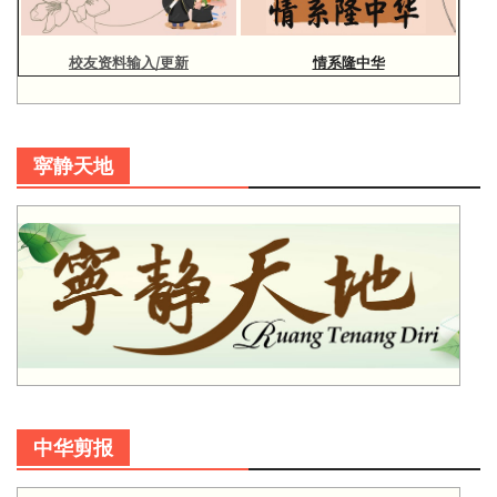
校友资料输入/更新
情系隆中华
寜静天地
中华剪报