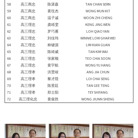
58
高三商忠
陈湛森
TAN CHAN SERN
59
高三商忠
黄玟杰
WONG MUN KIT
60
高三商忠
温子诚
WOON ZHI CHENG
61
高三理忠
龚靖雯
KENG JING WEN
62
高三理忠
罗巧雁
LOH QIAO YAN
63
高三理忠
刘佳玮
WINNIE LOW GHAR WEI
64
高三理忠
林键源
LIM KIAN GUAN
65
高三理忠
陈靖威
TAN KIM WAI
66
高三理忠
张家顺
TEO CHIA SOON
67
高三理忠
黄宇航
WONG YU HANG
68
高三理孝
洪贾竣
ANG JIA CHUN
69
高三理孝
黎才陞
LOI CHAI SENG
70
高三理孝
陈昱廷
TAN GEE TENG
71
高三理孝
郑士阳
TEY SHIYANG
72
高三理化忠
黄俊胜
WONG JIUNN SHENG