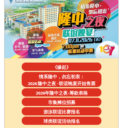
《缘起》
情系隆中，勿忘初衷：
2026 隆中之夜 · 联谊晚宴开始售票
2026年隆中之夜-筹款表格
市集摊位招募
游泳联谊比赛报名
球类联谊活动报名