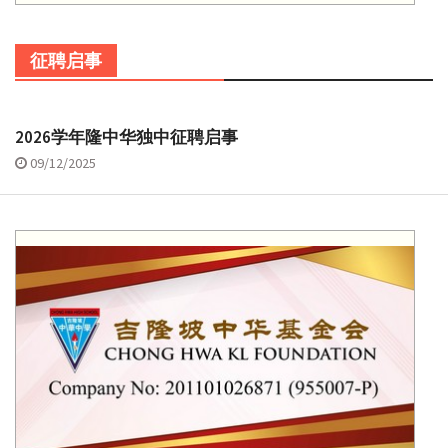
征聘启事
2026学年隆中华独中征聘启事
09/12/2025