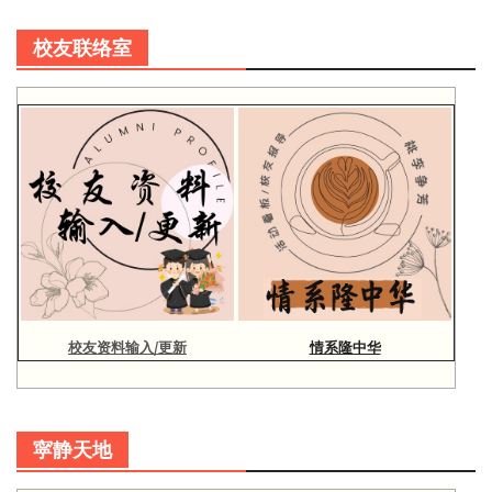
校友联络室
校友资料输入/更新
情系隆中华
寜静天地