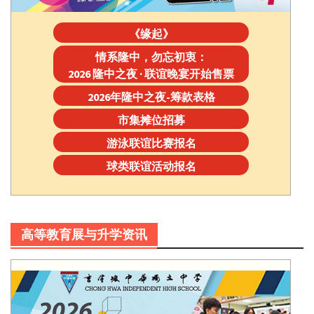
《缘起》
情系隆中，勿忘初衷：
2026 隆中之夜 · 联谊晚宴开始售票
2026年隆中之夜-筹款表格
市集摊位招募
游泳联谊比赛报名
球类联谊活动报名
高等教育展与升学资讯