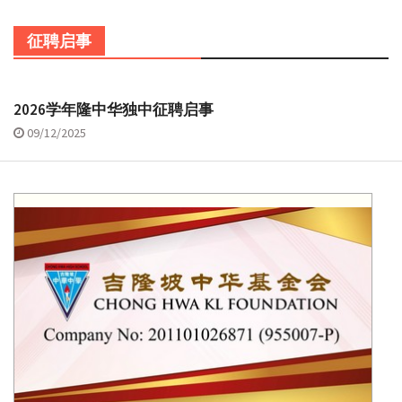
征聘启事
2026学年隆中华独中征聘启事
09/12/2025