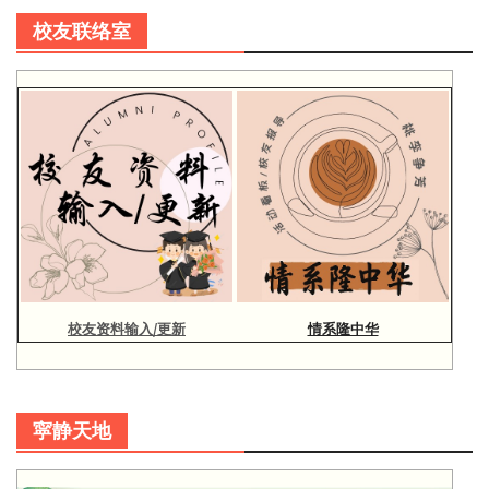
校友联络室
校友资料输入/更新
情系隆中华
寜静天地