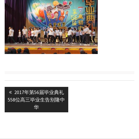
Post
Previous
2017年第56届毕业典礼
navigation
post:
558位高三毕业生告别隆中
华