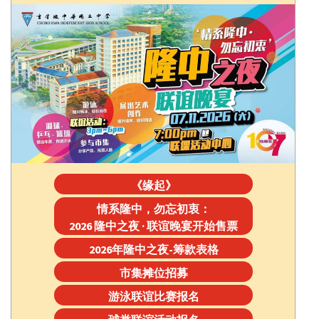
《缘起》
情系隆中，勿忘初衷：
2026 隆中之夜 · 联谊晚宴开始售票
2026年隆中之夜-筹款表格
市集摊位招募
游泳联谊比赛报名