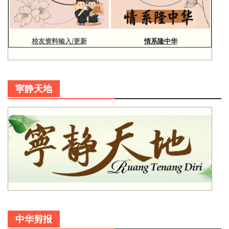
校友资料输入/更新
情系隆中华
寜静天地
中华剪报