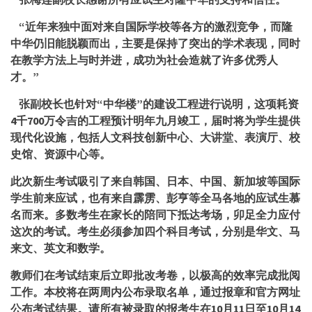
“近年来独中面对来自国际学校等各方的激烈竞争，而隆
中华仍旧能脱颖而出，主要是保持了突出的学术表现，同时
在教学方法上与时并进，成功为社会造就了许多优秀人
才。”
张副校长也针对“中华楼”的建设工程进行说明，这项耗资
4千700万令吉的工程预计明年九月竣工，届时将为学生提供
现代化设施，包括人文科技创新中心、大讲堂、表演厅、校
史馆、资源中心等。
此次
新生
考
试吸引了来自韩国、日本、中国、新加坡等国际
学生前来应试，也有来自霹雳、彭亨等全马各地的应试生慕
名而来。多数
考生在家长的陪同下抵达考场，卯足全力应付
这次的考试。考生必须参加四个科目考试，分别是华文、马
来文、英文和数学。
教师们在考试结束后立即批改考卷，以极高的效率完成批阅
工作。本校将在两周内公布录取名单，通过报章和官方网址
公布考试结果。请所有被录取的报考生在
10月11日至10月14