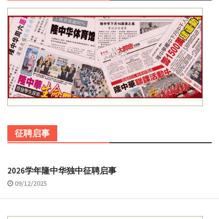
征聘启事
2026学年隆中华独中征聘启事
09/12/2025