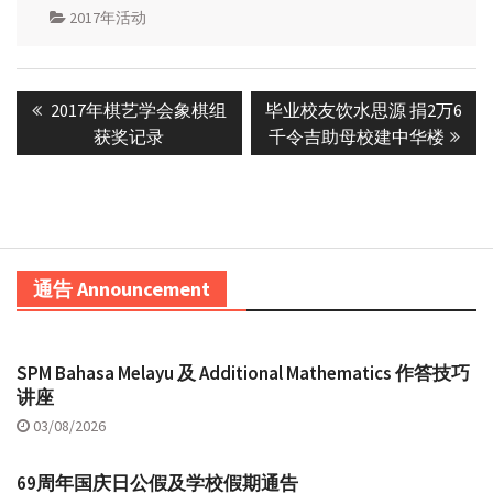
2017年活动
Post
Previous
Next
2017年棋艺学会象棋组
毕业校友饮水思源 捐2万6
navigation
post:
post:
获奖记录
千令吉助母校建中华楼
通告 Announcement
SPM Bahasa Melayu 及 Additional Mathematics 作答技巧
讲座
03/08/2026
69周年国庆日公假及学校假期通告