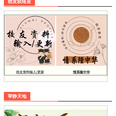
校友联络室
校友资料输入/更新
情系隆中华
寜静天地