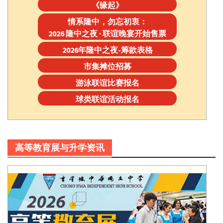
《缘起》
情系隆中，勿忘初衷：
2026 隆中之夜 · 联谊晚宴开始售票
2026年隆中之夜-筹款表格
市集摊位招募
游泳联谊比赛报名
球类联谊活动报名
高等教育展与升学资讯