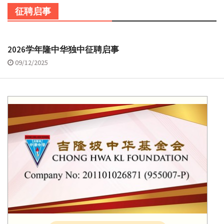
征聘启事
2026学年隆中华独中征聘启事
09/12/2025