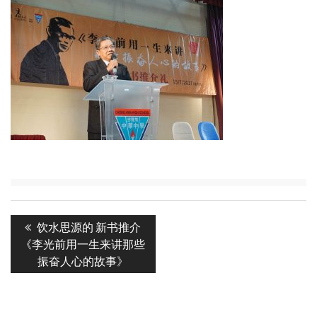
Post
Previous
饮水思源的 新书推介
navigation
post:
《李光前用一生来讲那些
振奋人心的故事》