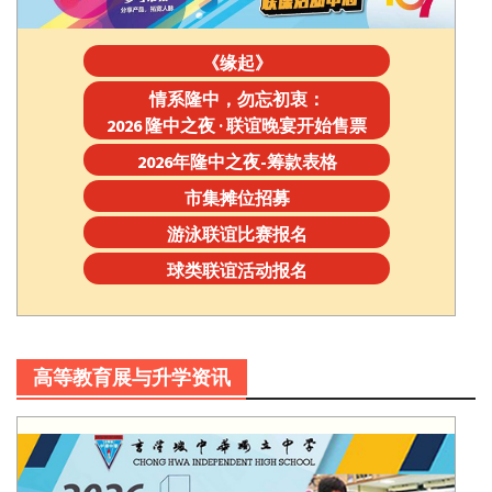
《缘起》
情系隆中，勿忘初衷：
2026 隆中之夜 · 联谊晚宴开始售票
2026年隆中之夜-筹款表格
市集摊位招募
游泳联谊比赛报名
球类联谊活动报名
高等教育展与升学资讯