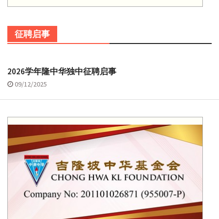
征聘启事
2026学年隆中华独中征聘启事
09/12/2025