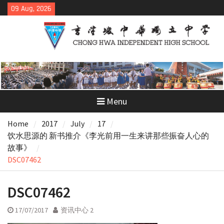
Skip
09 Aug, 2026
to
content
Menu
Home
2017
July
17
饮水思源的 新书推介《李光前用一生来讲那些振奋人心的
故事》
DSC07462
DSC07462
17/07/2017
资讯中心 2