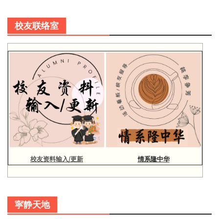
校友联络室
校友资料输入/更新
情系隆中华
寜静天地