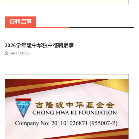
征聘启事
2026学年隆中华独中征聘启事
09/12/2025