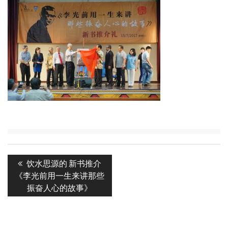
Post
Previous
饮水思源的 新书推介
navigation
post:
《李光前用一生来讲那些
振奋人心的故事》