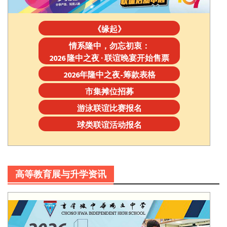
《缘起》
情系隆中，勿忘初衷：
2026 隆中之夜 · 联谊晚宴开始售票
2026年隆中之夜-筹款表格
市集摊位招募
游泳联谊比赛报名
球类联谊活动报名
高等教育展与升学资讯