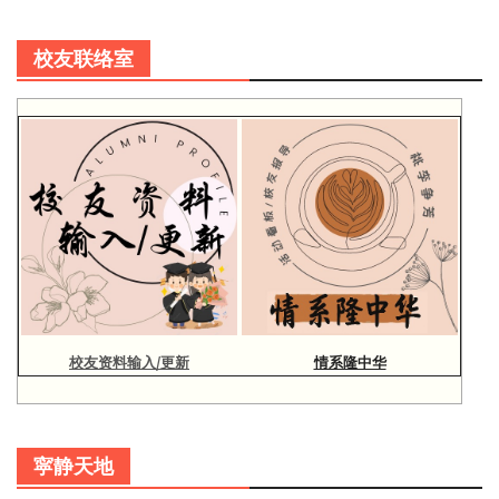
校友联络室
校友资料输入/更新
情系隆中华
寜静天地