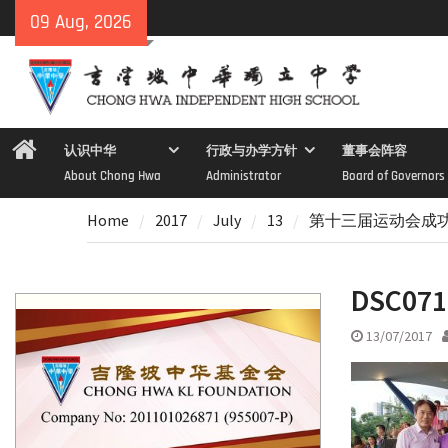
Skip
09 Aug, 2026
to
content
Home
认识中华
行政与办学方针
董事会阵容
About Chong Hwa
Administrator
Board of Governors
Home
2017
July
13
第十三届运动会成
DSC071
13/07/2017