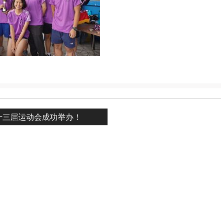
vious
十三届运动会成功举办！
n
: