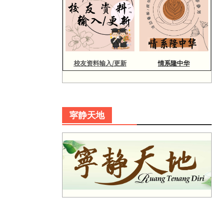
校友资料输入/更新
情系隆中华
寜静天地