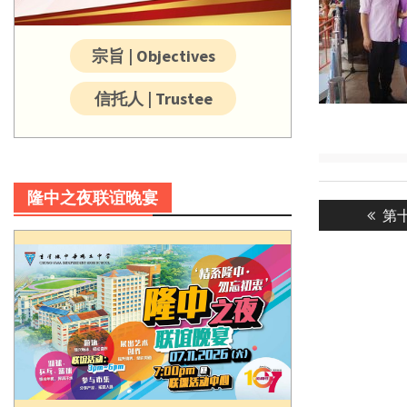
宗旨 | Objectives
信托人 | Trustee
Post
隆中之夜联谊晚宴
Pre
第
navigatio
post