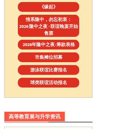
《缘起》
情系隆中，勿忘初衷：
2026 隆中之夜 · 联谊晚宴开始
售票
2026年隆中之夜-筹款表格
市集摊位招募
游泳联谊比赛报名
球类联谊活动报名
高等教育展与升学资讯