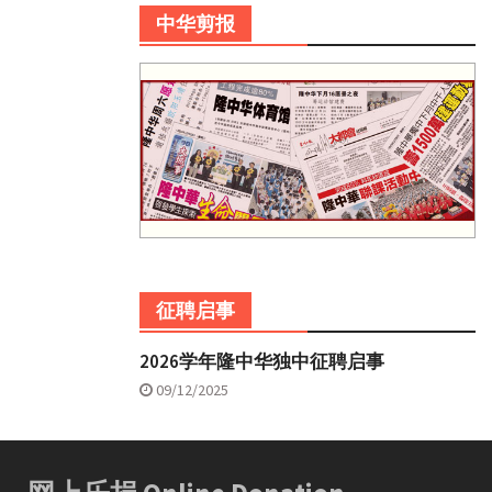
中华剪报
征聘启事
2026学年隆中华独中征聘启事
09/12/2025