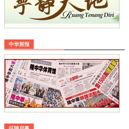
中华剪报
征聘启事