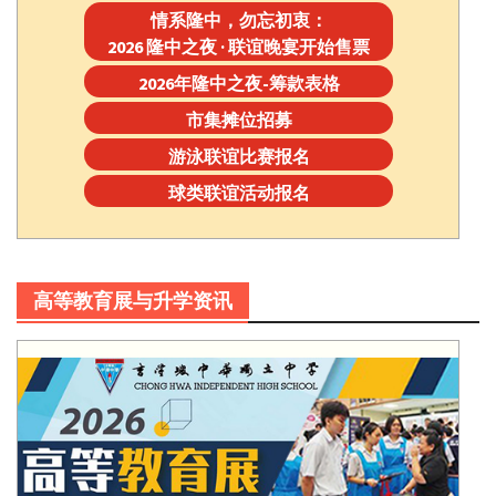
情系隆中，勿忘初衷：
2026 隆中之夜 · 联谊晚宴开始售票
2026年隆中之夜-筹款表格
市集摊位招募
游泳联谊比赛报名
球类联谊活动报名
高等教育展与升学资讯