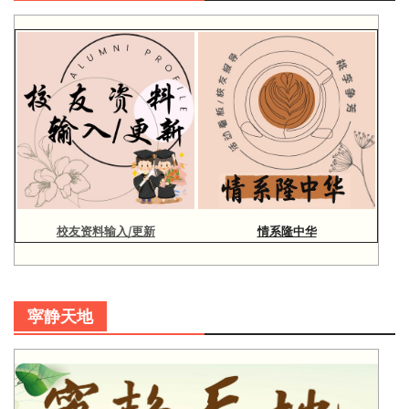
校友资料输入/更新
情系隆中华
寜静天地