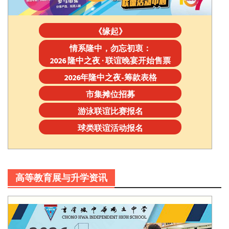
《缘起》
情系隆中，勿忘初衷：
2026 隆中之夜 · 联谊晚宴开始售票
2026年隆中之夜-筹款表格
市集摊位招募
游泳联谊比赛报名
球类联谊活动报名
高等教育展与升学资讯