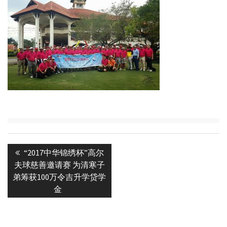
Post
Previous
“2017中华锦绣杯”高尔
navigation
post:
夫球慈善邀请赛 为清寒子
弟筹获100万令吉升学贷学
金