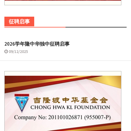
征聘启事
2026学年隆中华独中征聘启事
09/12/2025