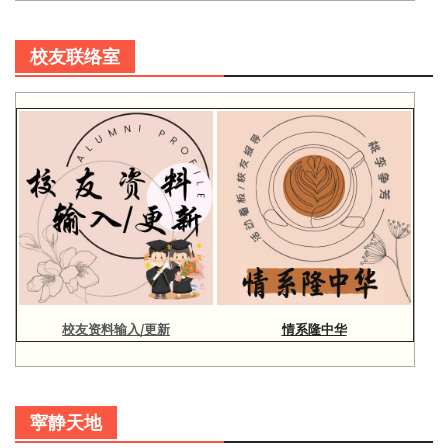
校友联络室
校友资料输入/更新
情系隆中华
寜静天地