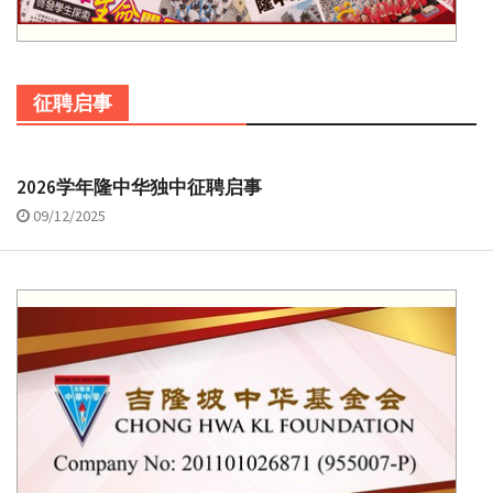
征聘启事
2026学年隆中华独中征聘启事
09/12/2025