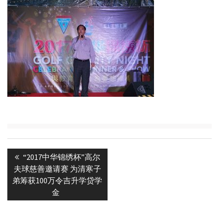
Post
Previous
“2017中华锦绣杯”高尔
navigation
post:
夫球慈善邀请赛 为清寒子
弟筹获100万令吉升学贷学
金