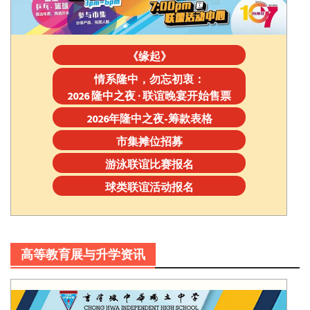
《缘起》
情系隆中，勿忘初衷：
2026 隆中之夜 · 联谊晚宴开始售票
2026年隆中之夜-筹款表格
市集摊位招募
游泳联谊比赛报名
球类联谊活动报名
高等教育展与升学资讯