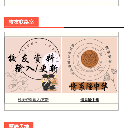
校友联络室
校友资料输入/更新
情系隆中华
寜静天地