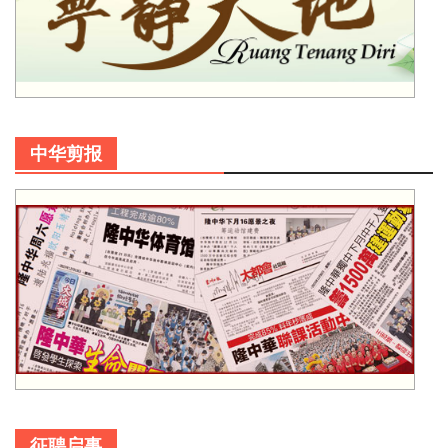
中华剪报
征聘启事