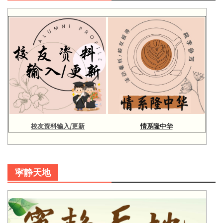
校友资料输入/更新
情系隆中华
寜静天地