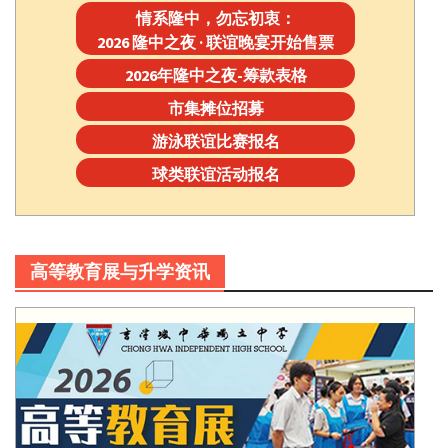
情系隆中，勿忘初衷：
2026 隆中之夜 · 联谊晚宴开始售票
2026年隆中之夜-筹款表格
市集摊位招募
游泳联谊比赛报名
球类联谊活动报名
高等教育展与升学资讯