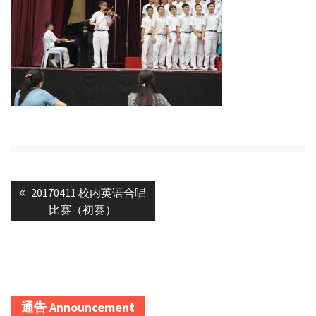
Post
Previous
20170411 校内英语合唱
navigation
post:
比赛（初赛）
通告 Announcement