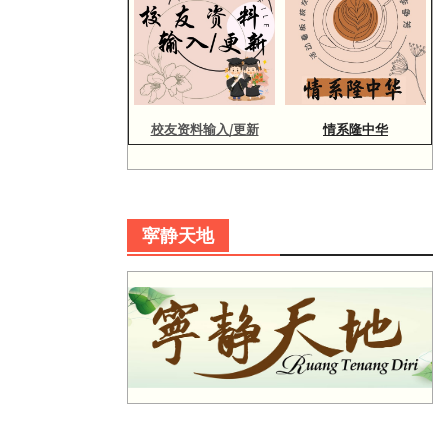
校友资料输入/更新
情系隆中华
寜静天地