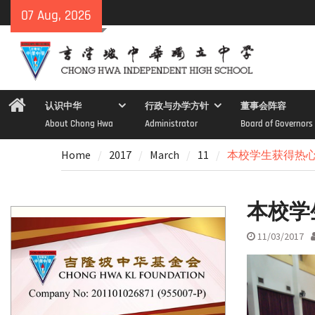
Skip
07 Aug, 2026
to
content
Home
认识中华
行政与办学方针
董事会阵容
About Chong Hwa
Administrator
Board of Governors
Home
2017
March
11
本校学生获得热
本校学
11/03/2017