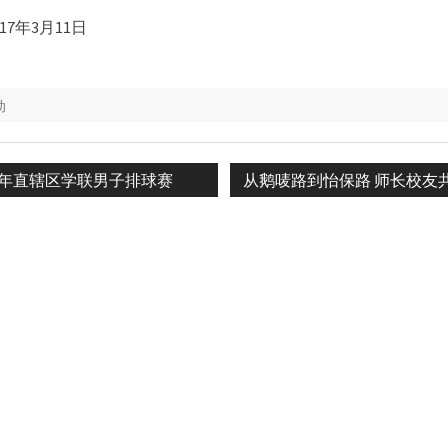
017年3月11日
动
ious
Next
17年直辖区学联男子排球赛
从鹅唛路到怡保路 师长校友
n
post: