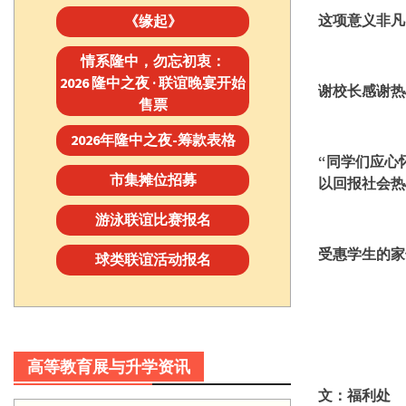
这项意义非凡
《缘起》
情系隆中，勿忘初衷：
2026 隆中之夜 · 联谊晚宴开始
谢校长感谢热
售票
2026年隆中之夜-筹款表格
“同学们应心
市集摊位招募
以回报社会热
游泳联谊比赛报名
受惠学生的家
球类联谊活动报名
高等教育展与升学资讯
文：福利处