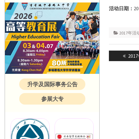
活动日期：
2
2017年活
Post
Prev
20
navigatio
post:
升学及国际事务公告
参展大专