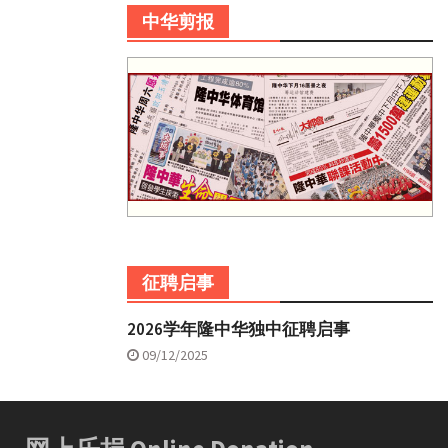
中华剪报
征聘启事
2026学年隆中华独中征聘启事
09/12/2025