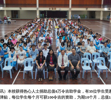
讯）本校获得热心人士捐助总值
6
万令吉助学金，有
35
位学生受
津贴，每位学生每个月可获
100
令吉的资助，为期
10
个月，总值
1