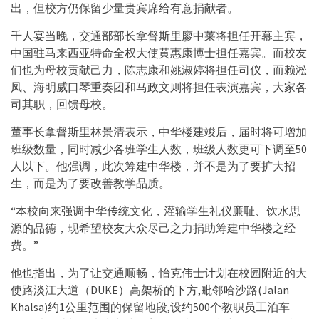
出，但校方仍保留少量贵宾席给有意捐献者。
千人宴当晚，交通部部长拿督斯里廖中莱将担任开幕主宾，
中国驻马来西亚特命全权大使黄惠康博士担任嘉宾。而校友
们也为母校贡献己力，陈志康和姚淑婷将担任司仪，而赖淞
凤、海明威口琴重奏团和马政文则将担任表演嘉宾，大家各
司其职，回馈母校。
董事长拿督斯里林景清表示，中华楼建竣后，届时将可增加
班级数量，同时减少各班学生人数，班级人数更可下调至50
人以下。他强调，此次筹建中华楼，并不是为了要扩大招
生，而是为了要改善教学品质。
“本校向来强调中华传统文化，灌输学生礼仪廉耻、饮水思
源的品德，现希望校友大众尽己之力捐助筹建中华楼之经
费。”
他也指出，为了让交通顺畅，怡克伟士计划在校园附近的大
使路淡江大道（DUKE）高架桥的下方,毗邻哈沙路(Jalan
Khalsa)约1公里范围的保留地段,设约500个教职员工泊车