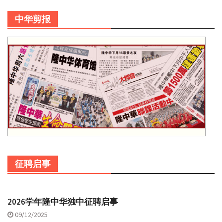
中华剪报
征聘启事
2026学年隆中华独中征聘启事
09/12/2025