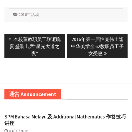
2016年活动
Post
Previous
Next
本校董教职员工联谊晚
2016年第一届怡克伟士隆
navigation
post:
post:
宴 盛装出席“星光大道之
中华奖学金 62教职员工子
夜”
女受惠
通告 Announcement
SPM Bahasa Melayu 及 Additional Mathematics 作答技巧
讲座
03/08/2026