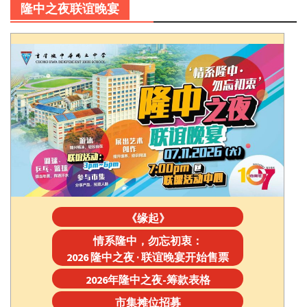
隆中之夜联谊晚宴
《缘起》
情系隆中，勿忘初衷：
2026 隆中之夜 · 联谊晚宴开始售票
2026年隆中之夜-筹款表格
市集摊位招募