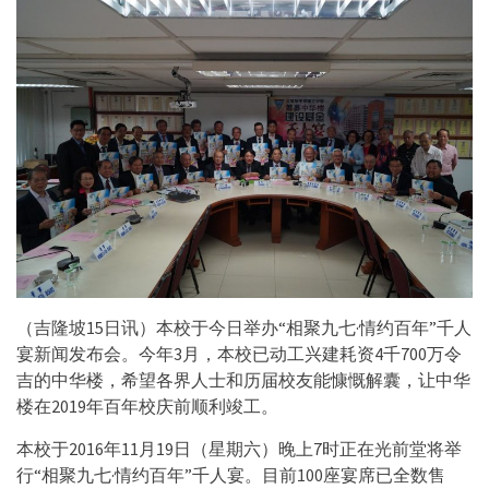
（吉隆坡15日讯）本校于今日举办“相聚九七·情约百年”千人
宴新闻发布会。今年3月，本校已动工兴建耗资4千700万令
吉的中华楼，希望各界人士和历届校友能慷慨解囊，让中华
楼在2019年百年校庆前顺利竣工。
本校于2016年11月19日（星期六）晚上7时正在光前堂将举
行“相聚九七·情约百年”千人宴。目前100座宴席已全数售