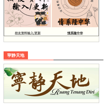
校友资料输入/更新
情系隆中华
寜静天地