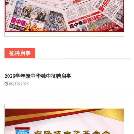
征聘启事
2026学年隆中华独中征聘启事
09/12/2025