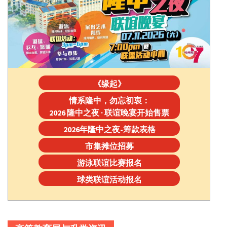
《缘起》
情系隆中，勿忘初衷：
2026 隆中之夜 · 联谊晚宴开始售票
2026年隆中之夜-筹款表格
市集摊位招募
游泳联谊比赛报名
球类联谊活动报名