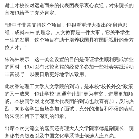
谢上才校长对远道而来的代表团表示衷心欢迎，对朱院长的
宣布也给予了充分肯定。
“隆中华非常支持这个项目，也很看重理大提出的‘启迪思
维，成就未来’的理念。人文教育是一件大事，它关乎学生
一生的发展。这个项目有助于培养我国具有国际视野的全方
位人才。”
朱鸿林表示，这一奖金设置的目的是保证学生顺利完成学业
的同时，也可以有比较宽裕的经费多参加一些社会实践活动
丰富视野，以便日后更好地学以致用。
此次香港理工大学人文学院的到访，是本校“校长外交”政策
的又一成果，也让学校“直通车计划”更为丰富，进展更加顺
畅。本校同学对此次理大代表团的到访也欣喜有加，反响热
烈，30多名学生当场参加了面试，充分的准备和不俗的表现
给朱院长留下了深刻的印象。
出席本次交流会的嘉宾还有理大人文学院李德超副院长、院
务秘书余敏逸以及中国文化学系博士候选人庄兴亮。