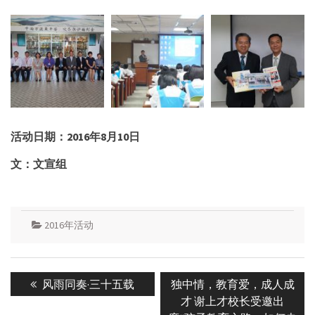
活动日期：
2016年8月10日
文：文宣组
2016年活动
Post
Previous
Next
风雨同奏·三十五载
独中情，教育爱，成人成
navigation
post:
post:
才 谢上才校长受邀出