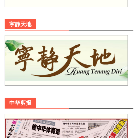
寜静天地
中华剪报