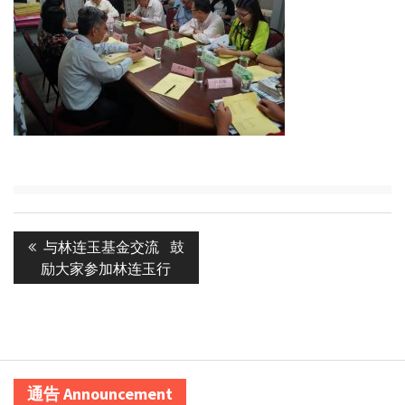
Post
Previous
与林连玉基金交流 鼓
navigation
post:
励大家参加林连玉行
通告 Announcement