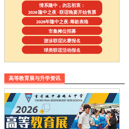
情系隆中，勿忘初衷：
2026 隆中之夜 · 联谊晚宴开始售票
2026年隆中之夜-筹款表格
市集摊位招募
游泳联谊比赛报名
球类联谊活动报名
高等教育展与升学资讯