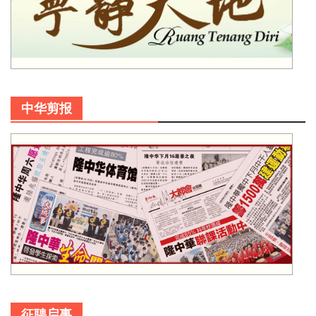
中华剪报
征聘启事