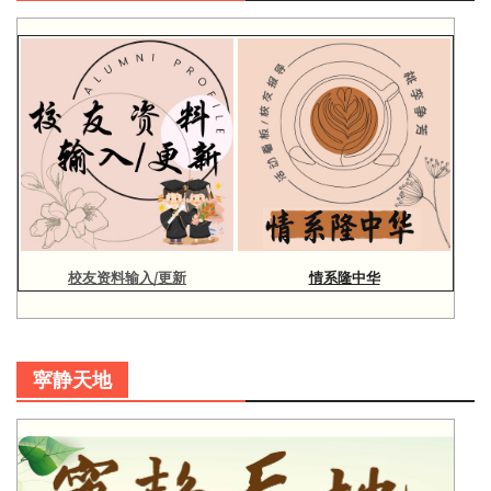
校友资料输入/更新
情系隆中华
寜静天地