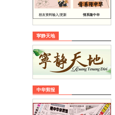
校友资料输入/更新
情系隆中华
寜静天地
中华剪报