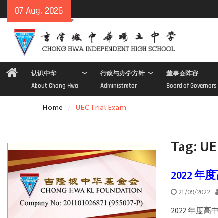
Skip
07 Aug, 2026
to
content
Home
认识中华
行政与办学方针
董事会阵容
About Chong Hwa
Administrator
Board of Governors
Home
UEC Trial Exam
Tag:
UE
2022 
21/09/2022
2022 年度高中统