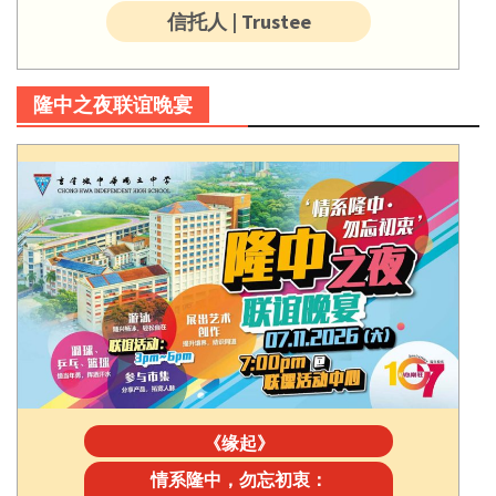
信托人 | Trustee
隆中之夜联谊晚宴
《缘起》
情系隆中，勿忘初衷：