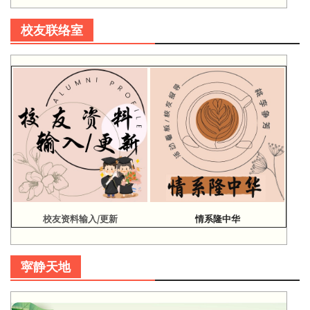
校友联络室
校友资料输入/更新
情系隆中华
寜静天地