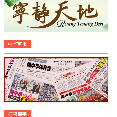
中华剪报
征聘启事