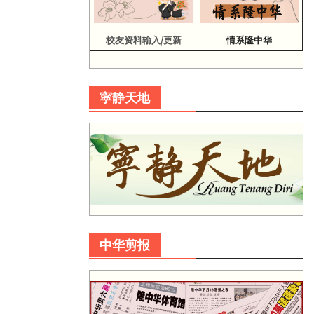
校友资料输入/更新
情系隆中华
寜静天地
中华剪报