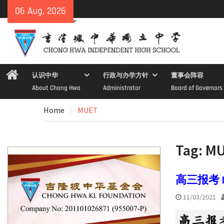
Skip
06 Aug, 2026
to
content
Home
认识中华
行政与办学方针
董事会阵容
About Chong Hwa
Administrator
Board of Governors
Home
MUET
Tag:
MU
高三报考 IE
11/03/2021