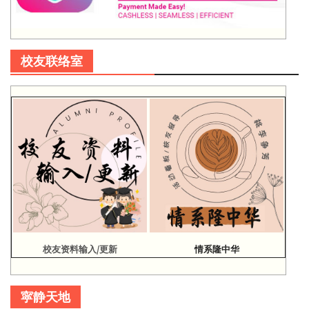
校友联络室
校友资料输入/更新
情系隆中华
寜静天地