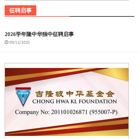
征聘启事
2026学年隆中华独中征聘启事
09/12/2025