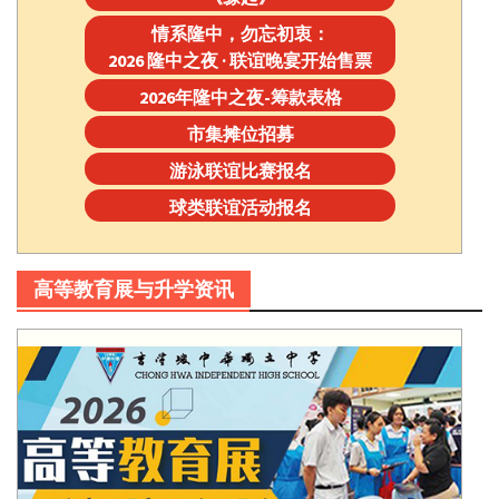
情系隆中，勿忘初衷：
2026 隆中之夜 · 联谊晚宴开始售票
2026年隆中之夜-筹款表格
市集摊位招募
游泳联谊比赛报名
球类联谊活动报名
高等教育展与升学资讯