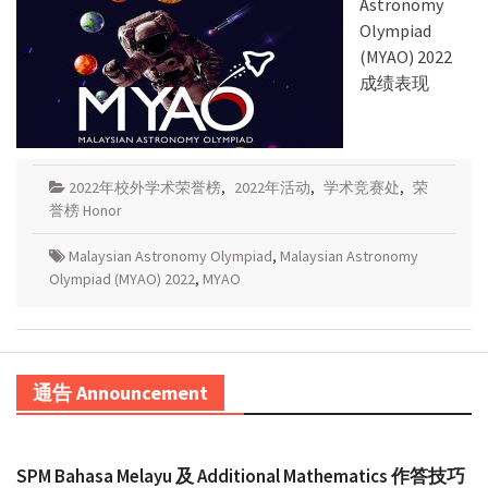
Astronomy
Olympiad
(MYAO) 2022
成绩表现
2022年校外学术荣誉榜
,
2022年活动
,
学术竞赛处
,
荣
誉榜 Honor
Malaysian Astronomy Olympiad
,
Malaysian Astronomy
Olympiad (MYAO) 2022
,
MYAO
通告 Announcement
SPM Bahasa Melayu 及 Additional Mathematics 作答技巧