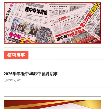
征聘启事
2026学年隆中华独中征聘启事
09/12/2025