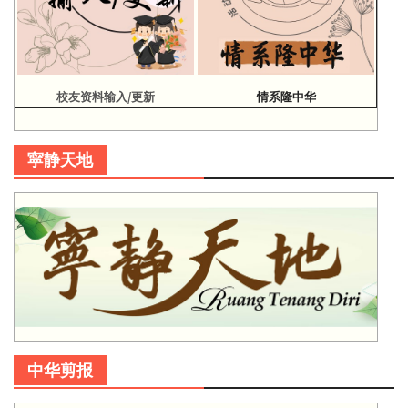
校友资料输入/更新
情系隆中华
寜静天地
中华剪报