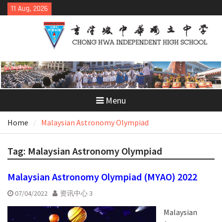
Skip
11 Aug, 2026
to
content
Menu
Home
Malaysian Astronomy Olympiad
Tag:
Malaysian Astronomy Olympiad
Malaysian Astronomy Olympiad (MYAO) 2022
07/04/2022
资讯中心 3
Malaysian