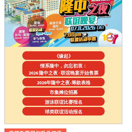
《缘起》
情系隆中，勿忘初衷：
2026 隆中之夜 · 联谊晚宴开始售票
2026年隆中之夜-筹款表格
市集摊位招募
游泳联谊比赛报名
球类联谊活动报名