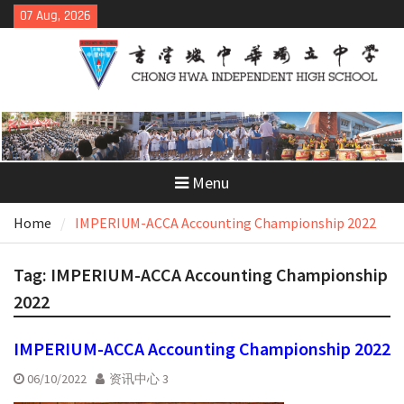
Skip
07 Aug, 2026
to
content
Menu
Home
IMPERIUM-ACCA Accounting Championship 2022
Tag:
IMPERIUM-ACCA Accounting Championship
2022
IMPERIUM-ACCA Accounting Championship 2022
06/10/2022
资讯中心 3