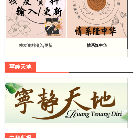
校友资料输入/更新
情系隆中华
寜静天地
中华剪报