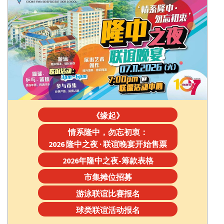
《缘起》
情系隆中，勿忘初衷：
2026 隆中之夜 · 联谊晚宴开始售票
2026年隆中之夜-筹款表格
市集摊位招募
游泳联谊比赛报名
球类联谊活动报名