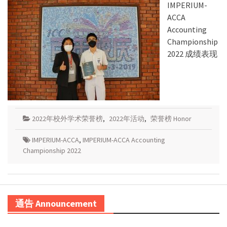
IMPERIUM-
ACCA
Accounting
Championship
2022 成绩表现
2022年校外学术荣誉榜
,
2022年活动
,
荣誉榜 Honor
IMPERIUM-ACCA
,
IMPERIUM-ACCA Accounting
Championship 2022
通告 Announcement