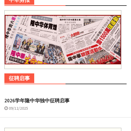
征聘启事
2026学年隆中华独中征聘启事
09/12/2025