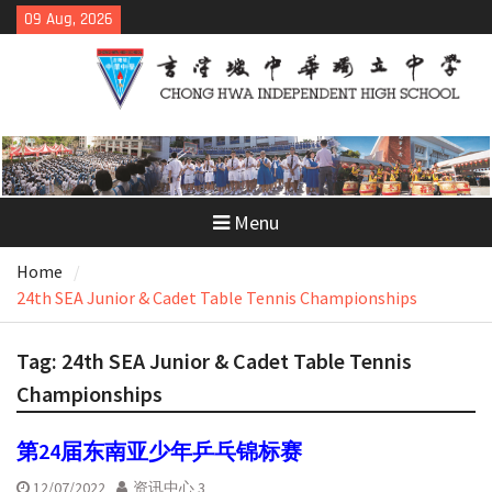
Skip
09 Aug, 2026
to
content
Menu
Home
24th SEA Junior & Cadet Table Tennis Championships
Tag:
24th SEA Junior & Cadet Table Tennis
Championships
第24届东南亚少年乒乓锦标赛
12/07/2022
资讯中心 3