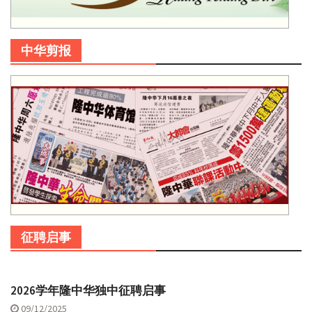
中华剪报
征聘启事
2026学年隆中华独中征聘启事
09/12/2025