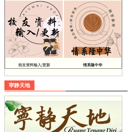
校友资料输入/更新
情系隆中华
寜静天地