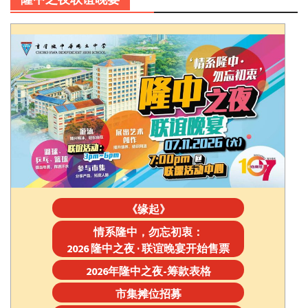
《缘起》
情系隆中，勿忘初衷：
2026 隆中之夜 · 联谊晚宴开始售票
2026年隆中之夜-筹款表格
市集摊位招募