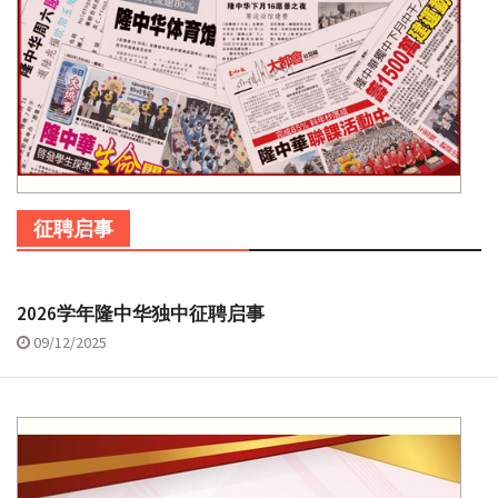
征聘启事
2026学年隆中华独中征聘启事
09/12/2025