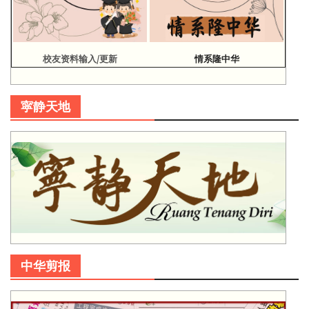
校友资料输入/更新
情系隆中华
寜静天地
中华剪报