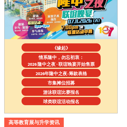
《缘起》
情系隆中，勿忘初衷：
2026 隆中之夜 · 联谊晚宴开始售票
2026年隆中之夜-筹款表格
市集摊位招募
游泳联谊比赛报名
球类联谊活动报名
高等教育展与升学资讯