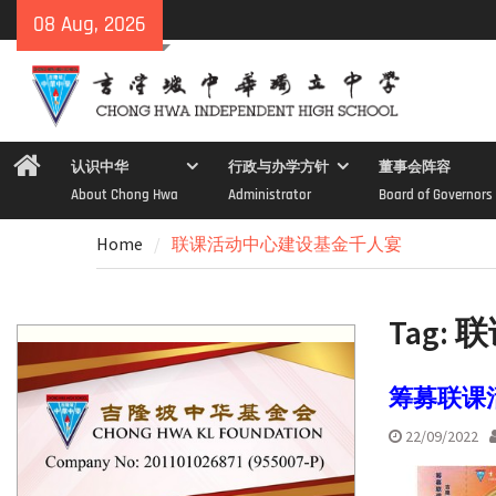
Skip
08 Aug, 2026
to
content
Home
认识中华
行政与办学方针
董事会阵容
About Chong Hwa
Administrator
Board of Governors
Home
联课活动中心建设基金千人宴
Tag:
联
筹募联课
22/09/2022