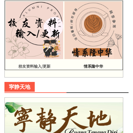
校友资料输入/更新
情系隆中华
寜静天地