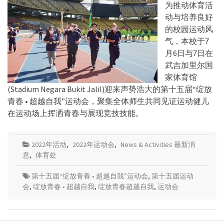
为推动体育活
动与培养良好
的校园运动风
气，本校于7
月6日与7日在
武吉加里尔国
家体育馆
(Stadium Negara Bukit Jalil)迎来声势浩大的第十五届“绽放
青春 • 超越自我”运动会，聚集全体师生共同见证运动健儿
在运动场上挥洒青春与展现竞技技能。
2022年活动
,
2022年运动会
,
News & Activities 最新消
息
,
体育处
第十五届“绽放青春 • 超越自我”运动会
,
第十五届运动
会
,
绽放青春 • 超越自我
,
绽放青春超越自我
,
运动会