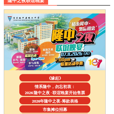
隆中之夜联谊晚宴
《缘起》
情系隆中，勿忘初衷：
2026 隆中之夜 · 联谊晚宴开始售票
2026年隆中之夜-筹款表格
市集摊位招募