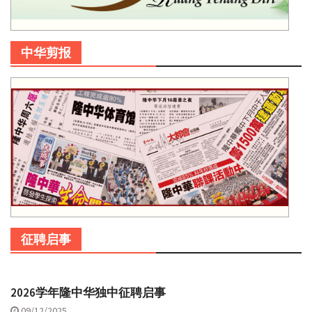
中华剪报
征聘启事
2026学年隆中华独中征聘启事
09/12/2025