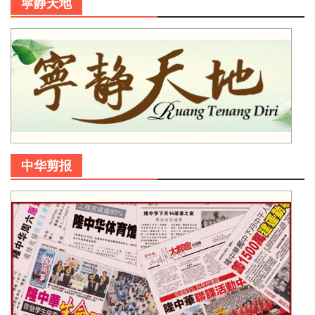
寜静天地
中华剪报