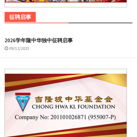
征聘启事
2026学年隆中华独中征聘启事
09/12/2025