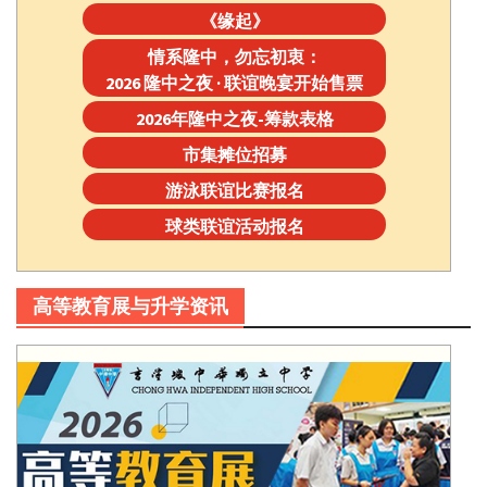
《缘起》
情系隆中，勿忘初衷：
2026 隆中之夜 · 联谊晚宴开始售票
2026年隆中之夜-筹款表格
市集摊位招募
游泳联谊比赛报名
球类联谊活动报名
高等教育展与升学资讯