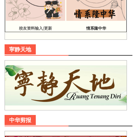
校友资料输入/更新
情系隆中华
寜静天地
中华剪报