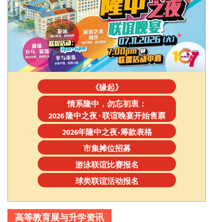
《缘起》
情系隆中，勿忘初衷：
2026 隆中之夜 · 联谊晚宴开始售票
2026年隆中之夜-筹款表格
市集摊位招募
游泳联谊比赛报名
球类联谊活动报名
高等教育展与升学资讯