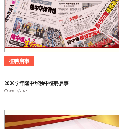
征聘启事
2026学年隆中华独中征聘启事
09/12/2025