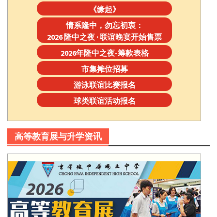
《缘起》
情系隆中，勿忘初衷：
2026 隆中之夜 · 联谊晚宴开始售票
2026年隆中之夜-筹款表格
市集摊位招募
游泳联谊比赛报名
球类联谊活动报名
高等教育展与升学资讯