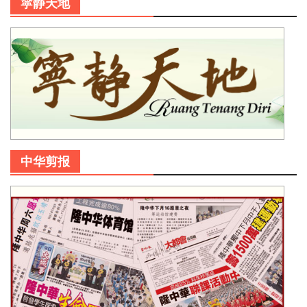
寜静天地
中华剪报