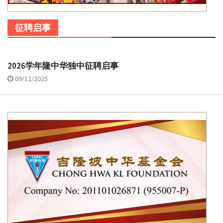
征聘启事
2026学年隆中华独中征聘启事
09/12/2025