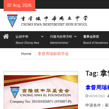
Skip
07 Aug, 2026
to
content
Home
认识中华
行政与办学方针
董事会阵容
About Chong Hwa
Administrator
Board of Governors
Home
拿督周瑞标助学金
Tag:
拿
拿督周瑞
03/03/2021
申请条件：家庭