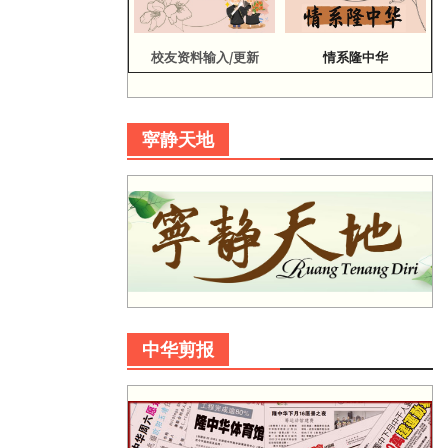
校友资料输入/更新
情系隆中华
寜静天地
中华剪报