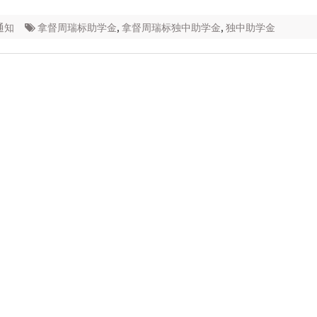
通知
拿督周瑞标助学金
,
拿督周瑞标独中助学金
,
独中助学金