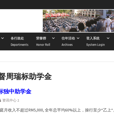
各行政处
荣誉榜
往年活动
登入系统
Departments
Honor Roll
Archives
System Login
督周瑞标助学金
标独中助学金
资讯中心 2
月收入不超过RM5,000, 全年总平均60%以上，操行至少“乙上“