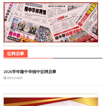
征聘启事
2026学年隆中华独中征聘启事
09/12/2025