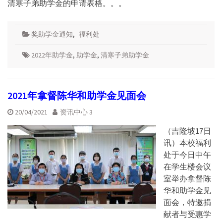
清寒子弟助学金的申请表格。。。
奖助学金通知
,
福利处
2022年助学金
,
助学金
,
清寒子弟助学金
2021年拿督陈华和助学金见面会
20/04/2021
资讯中心 3
（吉隆坡17日
讯）本校福利
处于今日中午
在学生楼会议
室举办拿督陈
华和助学金见
面会，特邀捐
献者与受惠学