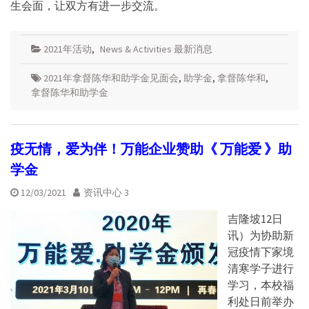
生会面，让双方有进一步交流。
2021年活动
,
News & Activities 最新消息
2021年拿督陈华和助学金见面会
,
助学金
,
拿督陈华和
,
拿督陈华和助学金
疫无情，爱为伴！万能企业赞助《 万能爱 》助
学金
12/03/2021
资讯中心 3
吉隆坡12日
讯）为协助新
冠疫情下家境
清寒学子进行
学习，本校福
利处日前举办