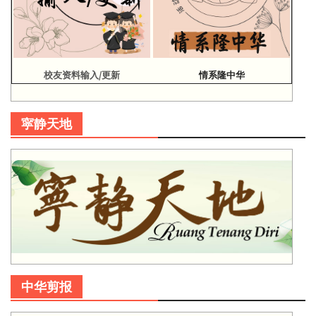
校友资料输入/更新
情系隆中华
寜静天地
中华剪报