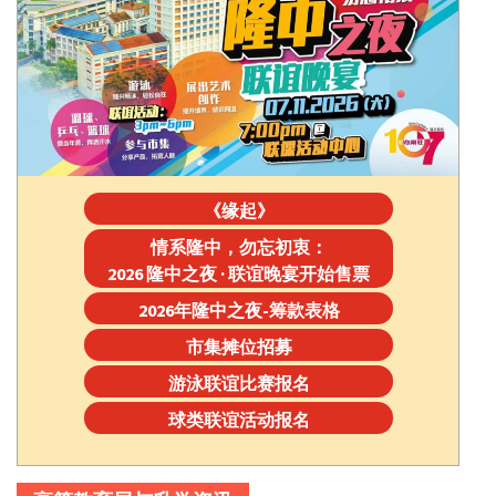
《缘起》
情系隆中，勿忘初衷：
2026 隆中之夜 · 联谊晚宴开始售票
2026年隆中之夜-筹款表格
市集摊位招募
游泳联谊比赛报名
球类联谊活动报名