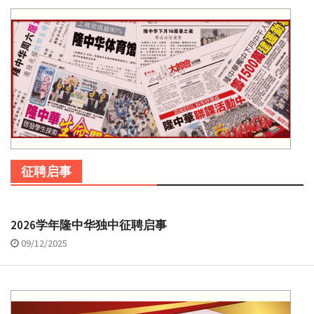
征聘启事
2026学年隆中华独中征聘启事
09/12/2025