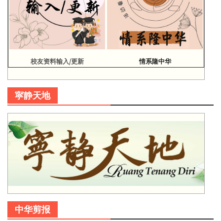
校友资料输入/更新
情系隆中华
寜静天地
中华剪报