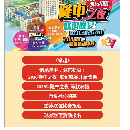
《缘起》
情系隆中，勿忘初衷：
2026 隆中之夜 · 联谊晚宴开始售票
2026年隆中之夜-筹款表格
市集摊位招募
游泳联谊比赛报名
球类联谊活动报名