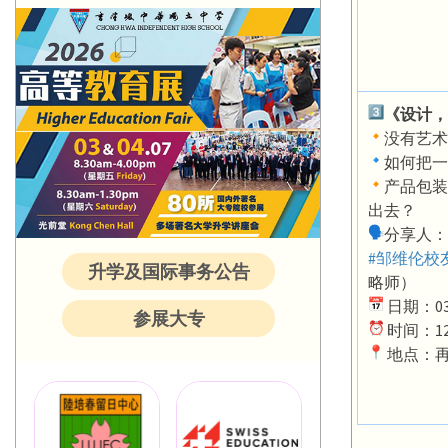
《设计，
没有艺术
如何把一
产品包装
出去？
分享人：
#邹维伦校
升学及国际事务公告
略师）
日期：03
参展大专
时间：12p
地点：再