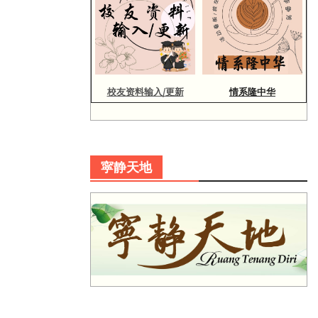
校友资料输入/更新
情系隆中华
寜静天地