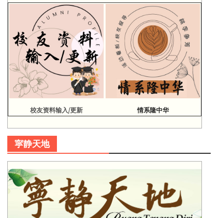
校友资料输入/更新
情系隆中华
寜静天地