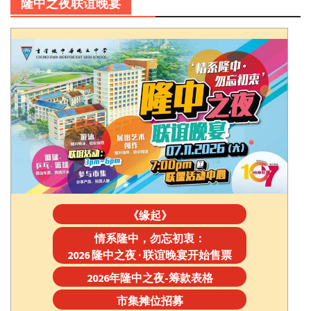
隆中之夜联谊晚宴
《缘起》
情系隆中，勿忘初衷：
2026 隆中之夜 · 联谊晚宴开始售票
2026年隆中之夜-筹款表格
市集摊位招募