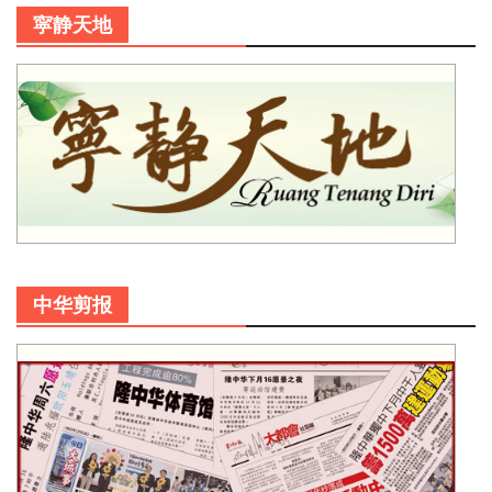
寜静天地
中华剪报