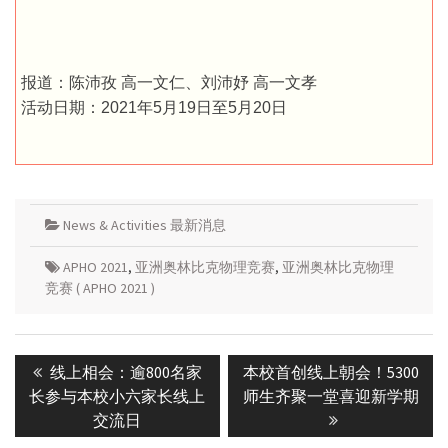
报道：陈沛孜 高一文仁、刘沛妤 高一文孝
活动日期：2021年5月19日至5月20日
News & Activities 最新消息
APHO 2021
,
亚洲奥林比克物理竞赛
,
亚洲奥林比克物理
竞赛 ( APHO 2021 )
Post
Previous
Next
线上相会：逾800名家
本校首创线上朝会！5300
navigation
post:
post:
长参与本校小六家长线上
师生齐聚一堂喜迎新学期
交流日