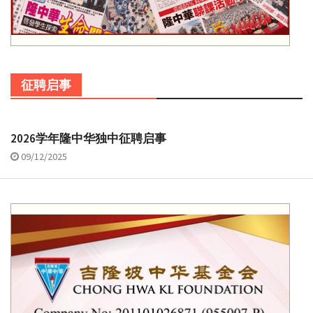
征聘启事
2026学年隆中华独中征聘启事
09/12/2025