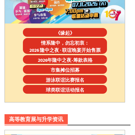
《缘起》
情系隆中，勿忘初衷：
2026 隆中之夜 · 联谊晚宴开始售票
2026年隆中之夜-筹款表格
市集摊位招募
游泳联谊比赛报名
球类联谊活动报名
高等教育展与升学资讯