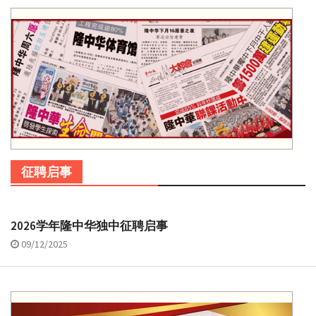
征聘启事
2026学年隆中华独中征聘启事
09/12/2025