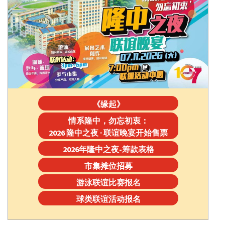
《缘起》
情系隆中，勿忘初衷：
2026 隆中之夜 · 联谊晚宴开始售票
2026年隆中之夜-筹款表格
市集摊位招募
游泳联谊比赛报名
球类联谊活动报名