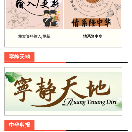
校友资料输入/更新
情系隆中华
寜静天地
中华剪报