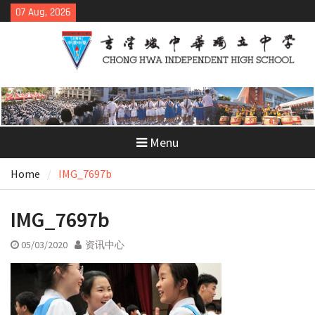
Skip
07 Aug, 2026
to
content
Menu
Home
IMG_7697b
IMG_7697b
05/03/2020
资讯中心