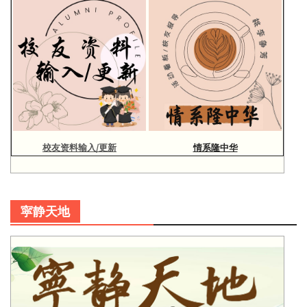
校友资料输入/更新
情系隆中华
寜静天地