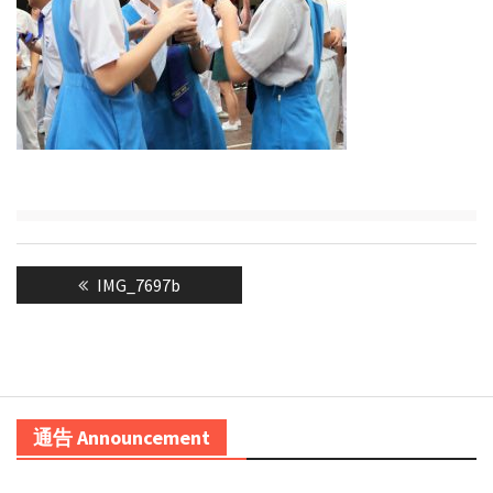
Post
Previous
IMG_7697b
navigation
post:
通告 Announcement