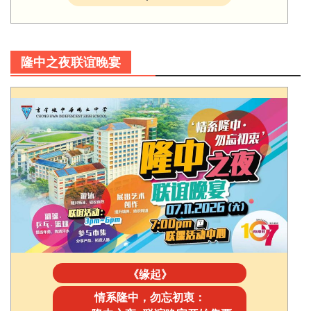
隆中之夜联谊晚宴
《缘起》
情系隆中，勿忘初衷：