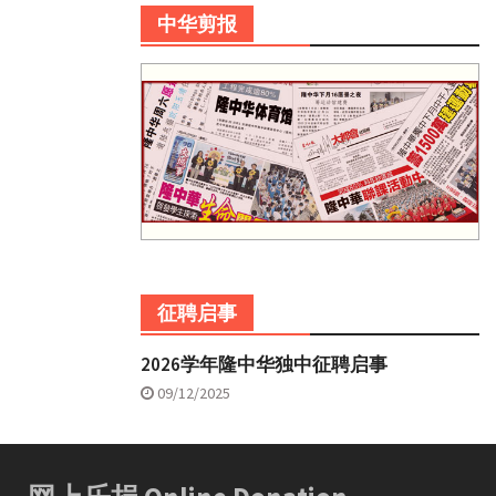
中华剪报
征聘启事
2026学年隆中华独中征聘启事
09/12/2025