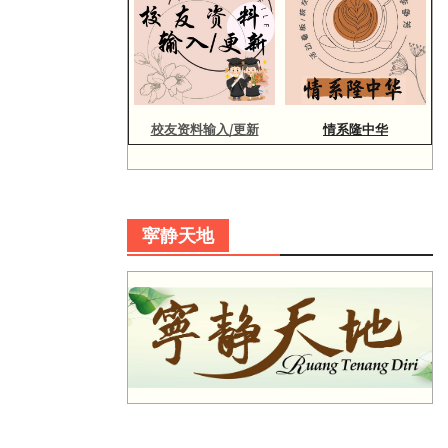
校友资料输入/更新
情系隆中华
寜静天地