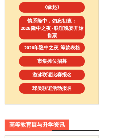
《缘起》
情系隆中，勿忘初衷：
2026 隆中之夜 · 联谊晚宴开始
售票
2026年隆中之夜-筹款表格
市集摊位招募
游泳联谊比赛报名
球类联谊活动报名
高等教育展与升学资讯