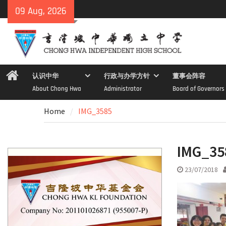
Skip
09 Aug, 2026
to
content
Home
认识中华
行政与办学方针
董事会阵容
About Chong Hwa
Administrator
Board of Governors
Home
IMG_3585
IMG_35
23/07/2018