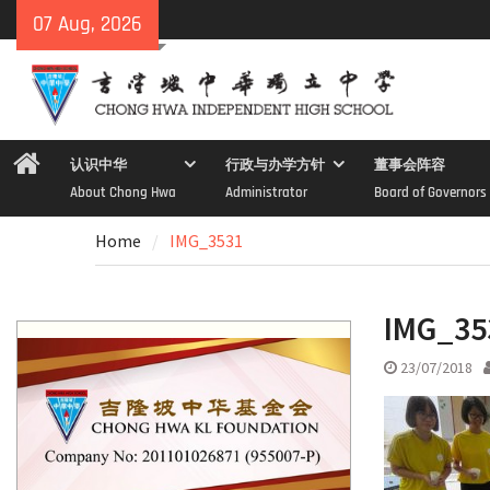
Skip
07 Aug, 2026
to
content
Home
认识中华
行政与办学方针
董事会阵容
About Chong Hwa
Administrator
Board of Governors
Home
IMG_3531
IMG_35
23/07/2018