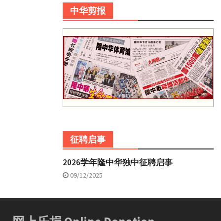
中华剪报
征聘启事
2026学年隆中华独中征聘启事
09/12/2025