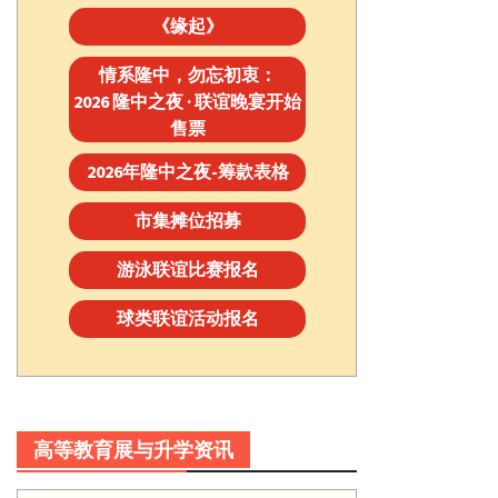
《缘起》
情系隆中，勿忘初衷：
2026 隆中之夜 · 联谊晚宴开始
售票
2026年隆中之夜-筹款表格
市集摊位招募
游泳联谊比赛报名
球类联谊活动报名
高等教育展与升学资讯