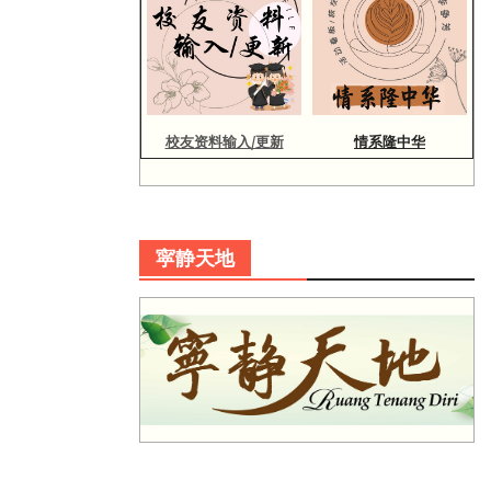
校友资料输入/更新
情系隆中华
寜静天地