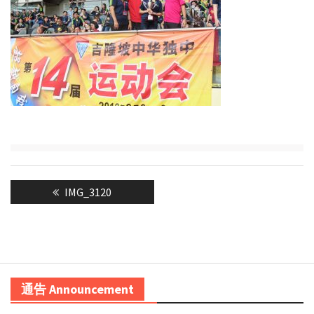
Post
Previous
IMG_3120
navigation
post:
通告 Announcement