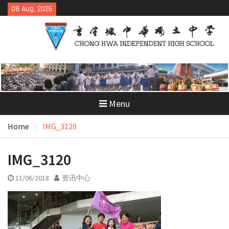
Skip
08 Aug, 2026
to
content
Menu
Home
IMG_3120
IMG_3120
11/06/2018
资讯中心