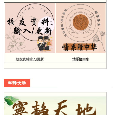
校友资料输入/更新
情系隆中华
寜静天地