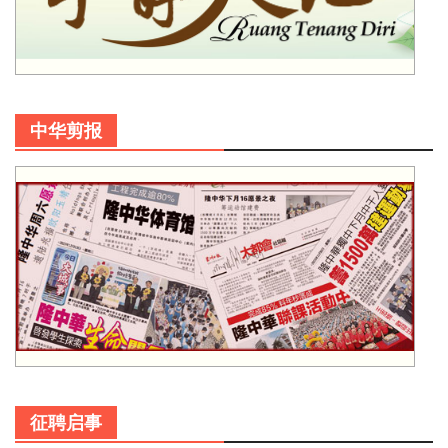
中华剪报
征聘启事