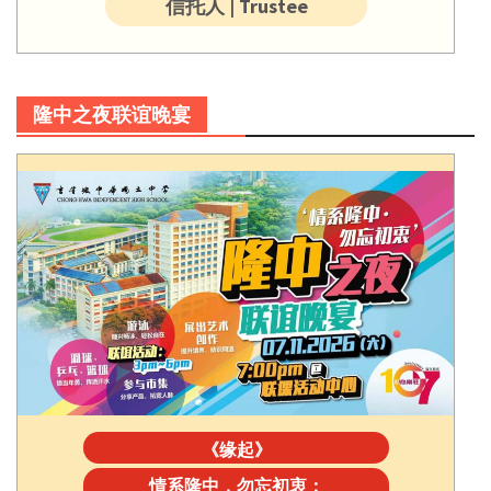
信托人 | Trustee
隆中之夜联谊晚宴
《缘起》
情系隆中，勿忘初衷：