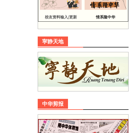
校友资料输入/更新
情系隆中华
寜静天地
中华剪报