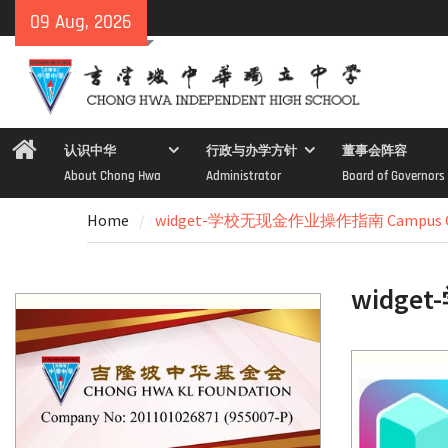
Skip
09 Aug, 2026
to
content
Home
认识中华
行政与办学方针
董事会阵容
About Chong Hwa
Administrator
Board of Governors
Home
widget-学校无现金作业操作指南 Campus Ca
widge