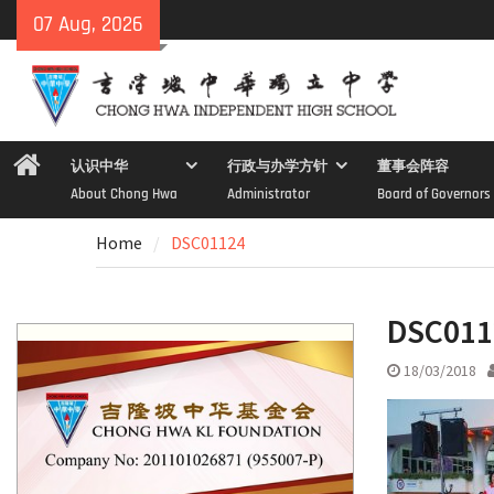
Skip
07 Aug, 2026
to
content
Home
认识中华
行政与办学方针
董事会阵容
About Chong Hwa
Administrator
Board of Governors
Home
DSC01124
DSC011
18/03/2018