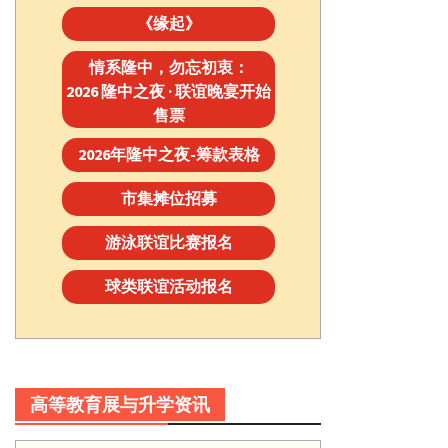
《缘起》
情系隆中，勿忘初衷：
2026 隆中之夜 · 联谊晚宴开始
售票
2026年隆中之夜-筹款表格
市集摊位招募
游泳联谊比赛报名
球类联谊活动报名
高等教育展与升学资讯