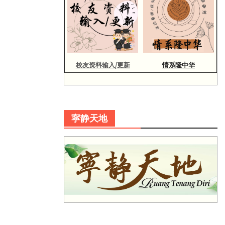
校友资料输入/更新
情系隆中华
寜静天地