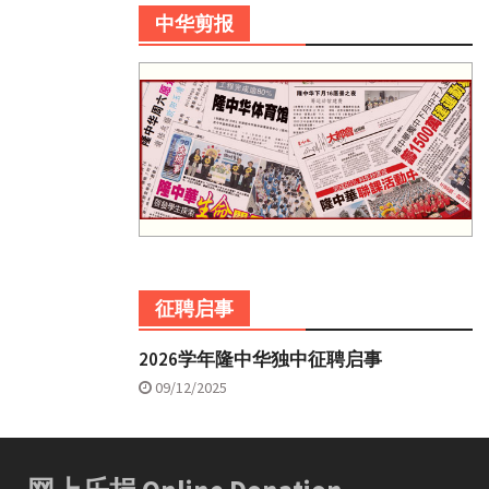
中华剪报
征聘启事
2026学年隆中华独中征聘启事
09/12/2025