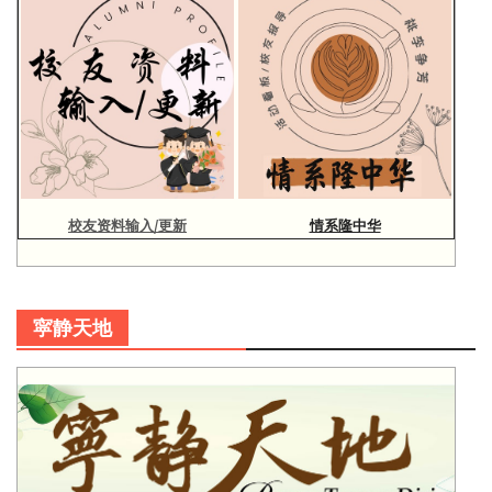
校友资料输入/更新
情系隆中华
寜静天地