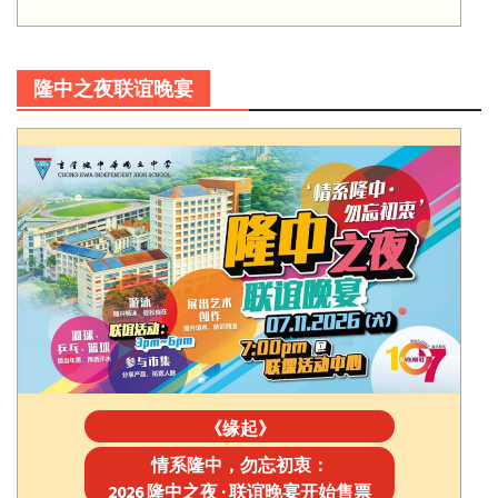
隆中之夜联谊晚宴
《缘起》
情系隆中，勿忘初衷：
2026 隆中之夜 · 联谊晚宴开始售票