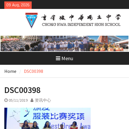
Skip
09 Aug, 2026
to
content
Menu
Home
DSC00398
DSC00398
05/11/2019
资讯中心