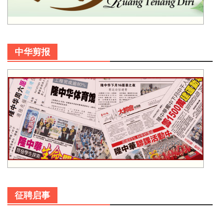
中华剪报
征聘启事