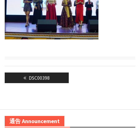
Post
Previous
DSC00398
navigation
post:
通告 Announcement