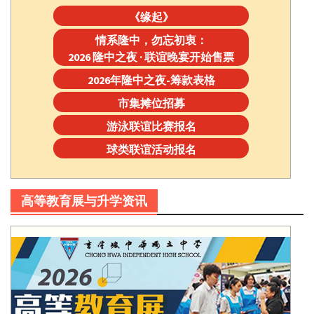
《缘起》
情系隆中，勿忘初衷：
2026 隆中之夜 · 联谊晚宴开始售票
2026年隆中之夜-筹款表格
市集摊位招募
游泳联谊比赛报名
球类联谊活动报名
高等教育展与升学资讯