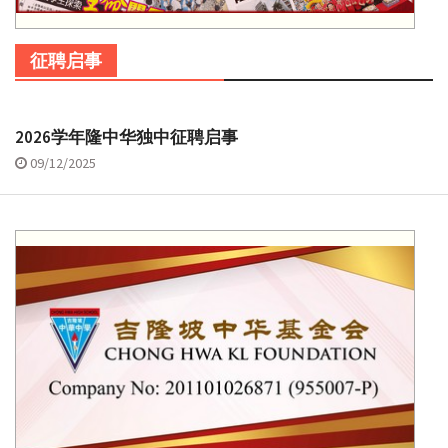
征聘启事
2026学年隆中华独中征聘启事
09/12/2025