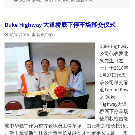
Duke Highway 大道桥底下停车场移交仪式
30/01/2018
资讯中心
Duke Highway
公司代表罗北
泉先生（左
一）于2018年
1月27日代表
该公司移交靠
近Taman Kaya
之 Duke
Highway大道
桥底下停车场
使用权给吉隆
坡中华独中作为校方教职员工停车场，由张梅莲校长接领，
丹斯里拿督斯里林景清董事长及颜友才副董事长见证。 来