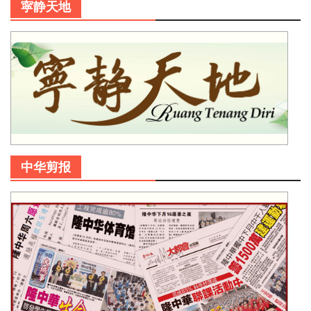
寜静天地
中华剪报