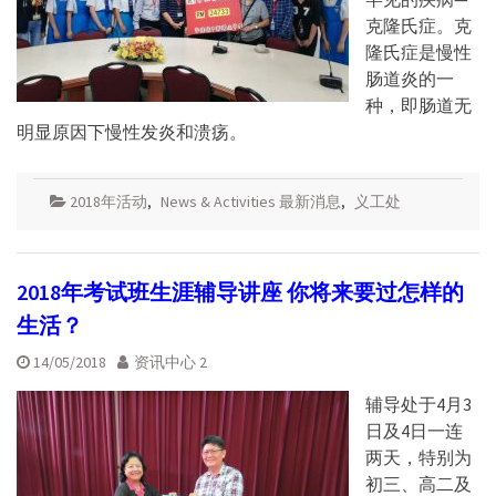
克隆氏症。克
隆氏症是慢性
肠道炎的一
种，即肠道无
明显原因下慢性发炎和溃疡。
2018年活动
,
News & Activities 最新消息
,
义工处
2018年考试班生涯辅导讲座 你将来要过怎样的
生活？
14/05/2018
资讯中心 2
辅导处于4月3
日及4日一连
两天，特别为
初三、高二及