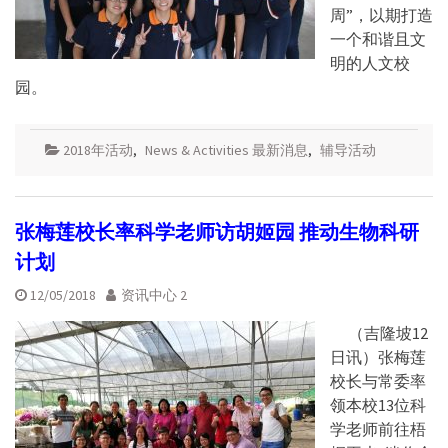
周”，以期打造
一个和谐且文
明的人文校
园。
2018年活动
,
News & Activities 最新消息
,
辅导活动
张梅莲校长率科学老师访胡姬园 推动生物科研
计划
12/05/2018
资讯中心 2
（吉隆坡12
日讯）张梅莲
校长与常委率
领本校13位科
学老师前往梧