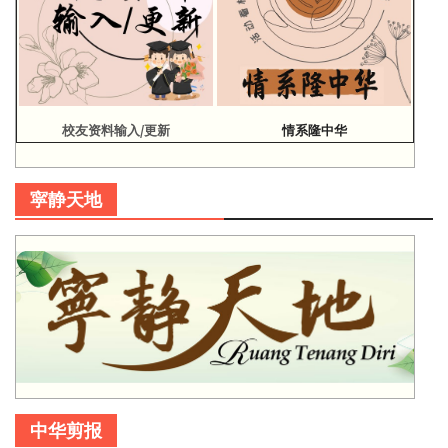
校友资料输入/更新
情系隆中华
寜静天地
中华剪报