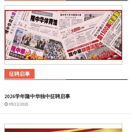
征聘启事
2026学年隆中华独中征聘启事
09/12/2025