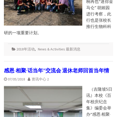
桐再也“迷你金
马仑” 胡姬园
进行考察，此
行也是张校长
推行生物科科
研的一项重要计划。
2018年活动
,
News & Activities 最新消息
感恩·相聚·话当年”交流会 退休老师回首当年情
07/05/2018
资讯中心 2
（吉隆坡5日
讯）本校《百
年校庆纪念
集》编委会举
办“感恩·相聚·