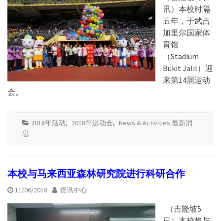
讯）本校时隔
五年，于武吉
加里尔国家体
育馆
（Stadium
Bukit Jalil）迎
来第14届运动
会。
2018年活动
,
2018年运动会
,
News & Activities 最新消
息
本校与马来西亚森林研究院进行科研合作
11/06/2018
资讯中心
（吉隆坡5
日）本校将与