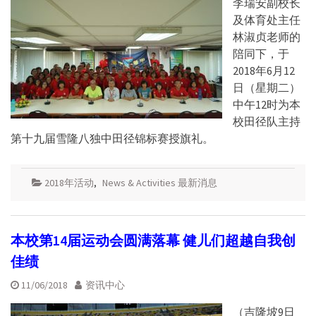
李瑞安副校长
及体育处主任
林淑贞老师的
陪同下，于
2018年6月12
日（星期二）
中午12时为本
校田径队主持
第十九届雪隆八独中田径锦标赛授旗礼。
2018年活动
,
News & Activities 最新消息
本校第14届运动会圆满落幕 健儿们超越自我创
佳绩
11/06/2018
资讯中心
（吉隆坡9日