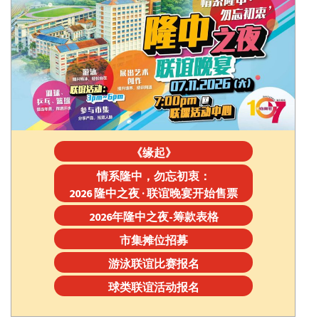
《缘起》
情系隆中，勿忘初衷：
2026 隆中之夜 · 联谊晚宴开始售票
2026年隆中之夜-筹款表格
市集摊位招募
游泳联谊比赛报名
球类联谊活动报名