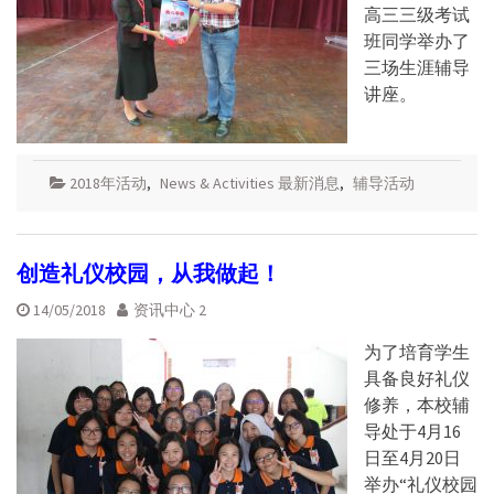
高三三级考试
班同学举办了
三场生涯辅导
讲座。
2018年活动
,
News & Activities 最新消息
,
辅导活动
创造礼仪校园，从我做起！
14/05/2018
资讯中心 2
为了培育学生
具备良好礼仪
修养，本校辅
导处于4月16
日至4月20日
举办“礼仪校园