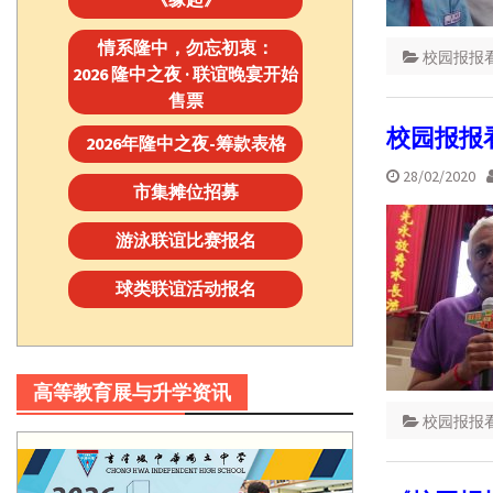
情系隆中，勿忘初衷：
校园报报
2026 隆中之夜 · 联谊晚宴开始
售票
校园报报
2026年隆中之夜-筹款表格
28/02/2020
市集摊位招募
游泳联谊比赛报名
球类联谊活动报名
高等教育展与升学资讯
校园报报