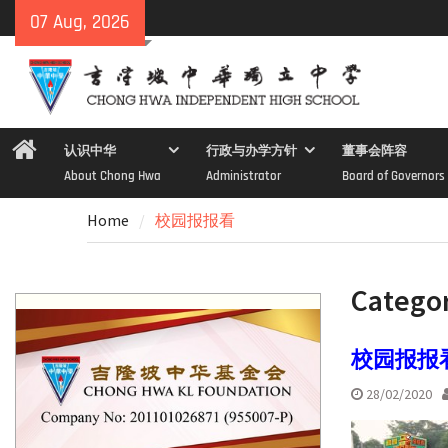
Skip
07 Aug, 2026
to
content
Home
认识中华
行政与办学方针
董事会阵容
About Chong Hwa
Administrator
Board of Governors
Home
校园报报看
Catego
校园报报看
28/02/2020