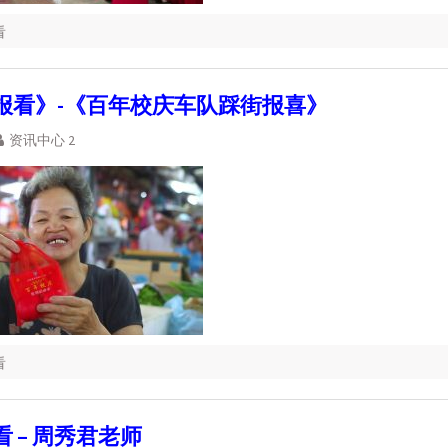
看
报看》-《百年校庆车队踩街报喜》
资讯中心 2
看
 – 周秀君老师