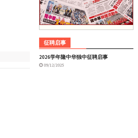
征聘启事
2026学年隆中华独中征聘启事
09/12/2025