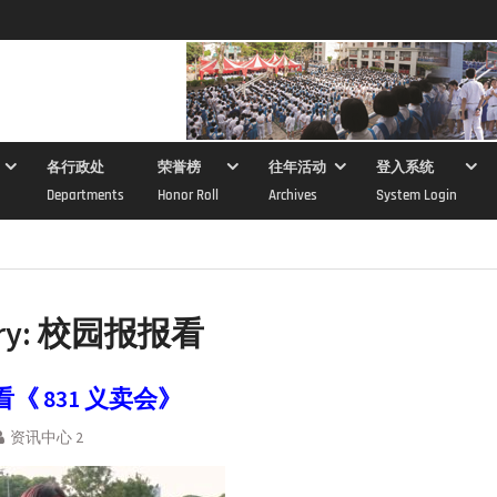
各行政处
荣誉榜
往年活动
登入系统
Departments
Honor Roll
Archives
System Login
ry:
校园报报看
《 831 义卖会》
资讯中心 2