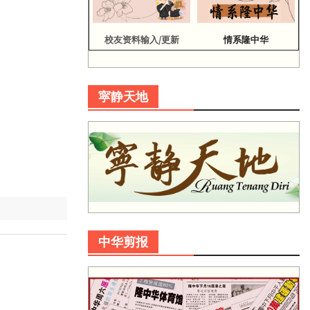
校友资料输入/更新
情系隆中华
寜静天地
中华剪报