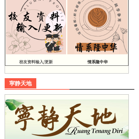
校友资料输入/更新
情系隆中华
寜静天地