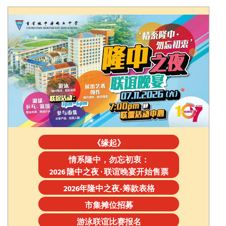
《缘起》
情系隆中，勿忘初衷：
2026 隆中之夜 · 联谊晚宴开始售票
2026年隆中之夜-筹款表格
市集摊位招募
游泳联谊比赛报名