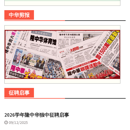
中华剪报
征聘启事
2026学年隆中华独中征聘启事
09/12/2025