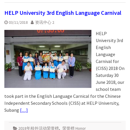
HELP University 3rd English Language Carnival
03/11/2018
资讯中心 2
HELP
University 3rd
English
Language
Carnival for
(CISS) 2018 On
Saturday 30
June 2018, our
school team
took part in the English Language Carnical for the Chinese
Independent Secondary Schools (CISS) at HELP University,
Subang
[…]
2018年校外活动荣誉榜
,
荣誉榜 Honor