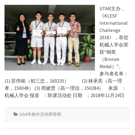
UTAR主办，
《KLESF
International
Challenge
2018》，恭贺
机械人学会荣
获“铜奖
（Bronze
Medal）”。
参与者名单：
(1) 苏伟铭（初三忠，160235） (2) 林承奕（高一理
孝，150048） (3) 周健贤（高一理信，150284） 来源 ：
机械人学会 报道 ：联课活动处 日期 ：2018年11月24日
2018年校外活动荣誉榜