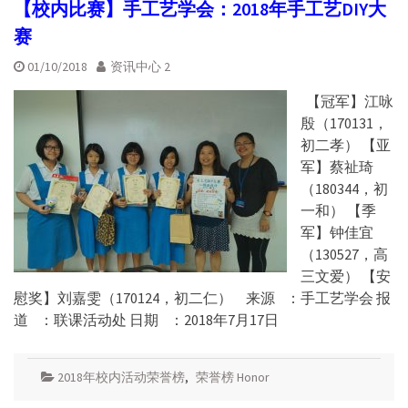
【校内比赛】手工艺学会：2018年手工艺DIY大
赛
01/10/2018
资讯中心 2
【冠军】江咏
殷（170131，
初二孝） 【亚
军】蔡祉琦
（180344，初
一和） 【季
军】钟佳宜
（130527，高
三文爱） 【安
慰奖】刘嘉雯（170124，初二仁） 来源 ：手工艺学会 报
道 ：联课活动处 日期 ：2018年7月17日
2018年校内活动荣誉榜
,
荣誉榜 Honor