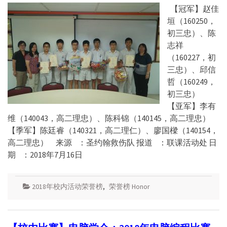
【冠军】赵佳
垣（160250，
初三忠）、陈
志祥
（160227，初
三忠）、邱信
哲（160249，
初三忠）
【亚军】李有
维（140043，高二理忠）、陈科锦（140145，高二理忠）
【季军】陈廷睿（140321，高二理仁）、廖国樑（140154，
高二理忠） 来源 ：圣约翰救伤队 报道 ：联课活动处 日
期 ：2018年7月16日
2018年校内活动荣誉榜
,
荣誉榜 Honor