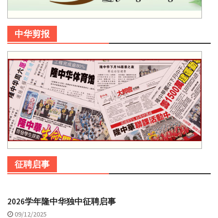
中华剪报
征聘启事
2026学年隆中华独中征聘启事
09/12/2025