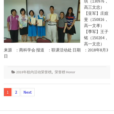
琪（130976，
高三文忠）
【亚军】庄媗
斐（150816，
高一文孝）
【季军】王子
铭（150204，
高一文忠）
来源 ：商科学会 报道 ：联课活动处 日期 ：2018年8月3
日
2018年校内活动荣誉榜
,
荣誉榜 Honor
Posts
1
2
Next
navigation