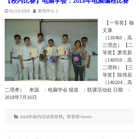
【校内比赛】电脑学会：2018年电脑编程比赛
01/10/2018
资讯中心 2
【一等奖】杨
文康
（130460，高
三理忠） 【二
等奖】萧奕新
（140559，高
二理和） 【三
等奖】陈伟辰
（140204，高
二理孝） 来源 ：电脑学会 报道 ：联课活动处 日期 ：
2018年7月16日
2018年校内活动荣誉榜
,
荣誉榜 Honor