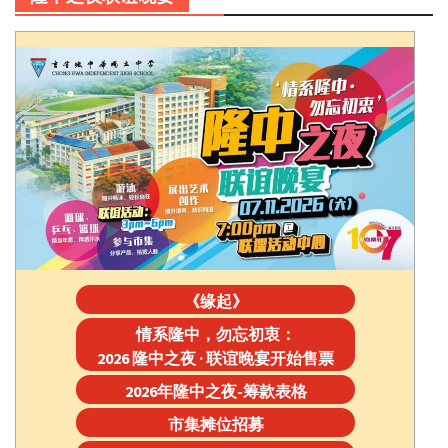
《缘起》
情系隆中，勿忘初衷：
2026 隆中之夜 · 联谊晚宴开始售票
2026年隆中之夜-筹款表格
市集摊位招募