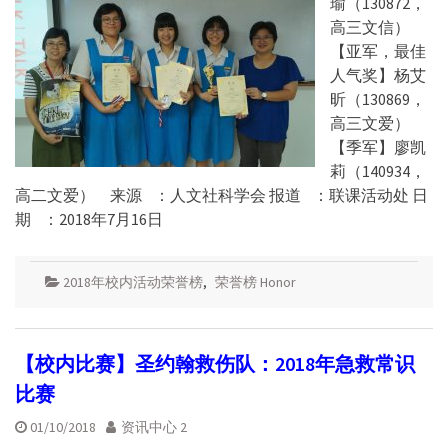
瑜（130872，
高三文信）
【亚军，最佳
人气奖】杨艾
昕（130869，
高三文爱）
【季军】廖凯
莉（140934，
高二文爱） 来源 ：人文社科学会 报道 ：联课活动处 日
期 ：2018年7月16日
2018年校内活动荣誉榜
,
荣誉榜 Honor
【校内比赛】圣约翰救伤队：2018年急救常识
比赛
01/10/2018
资讯中心 2