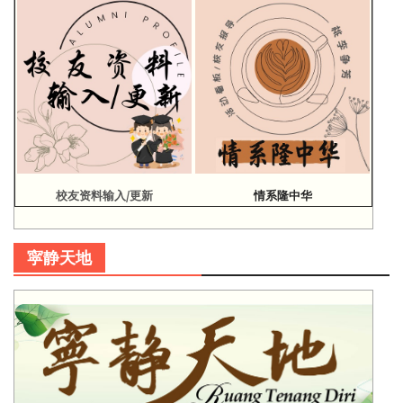
校友资料输入/更新
情系隆中华
寜静天地