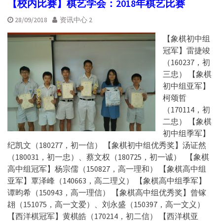
【校内比赛】棋艺学会：2018年棋艺比赛
28/09/2018
资讯中心 2
【象棋初中组
冠军】雷捷竣
（160237，初
三忠） 【象棋
初中组亚军】
柯颂哲
（170114，初
二忠） 【象棋
初中组季军】
纪凯文（180277，初一信） 【象棋初中组优秀奖】汤证然
（180031，初一忠）、蔡文权（180725，初一诚） 【象棋
高中组冠军】杨宗儒（150827，高一理和） 【象棋高中组
亚军】覃泽峰（140663，高二理义） 【象棋高中组季军】
谭昀希（150943，高一理信） 【象棋高中组优秀奖】曾镓
翃（151075，高一文爱）、刘永盛（150397，高一文义）
【西洋棋冠军】黄棋皓（170214，初二信） 【西洋棋亚