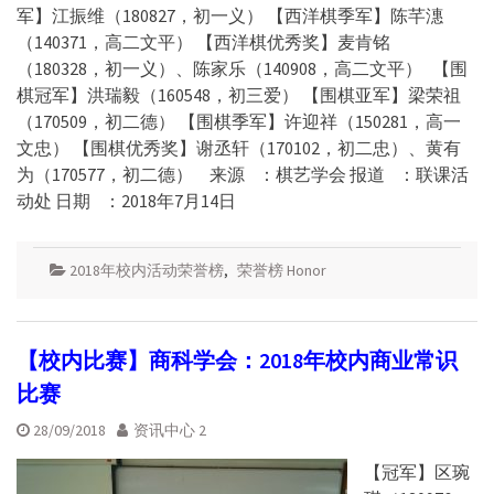
军】江振维（180827，初一义） 【西洋棋季军】陈芊潓
（140371，高二文平） 【西洋棋优秀奖】麦肯铭
（180328，初一义）、陈家乐（140908，高二文平） 【围
棋冠军】洪瑞毅（160548，初三爱） 【围棋亚军】梁荣祖
（170509，初二德） 【围棋季军】许迎祥（150281，高一
文忠） 【围棋优秀奖】谢丞轩（170102，初二忠）、黄有
为（170577，初二德） 来源 ：棋艺学会 报道 ：联课活
动处 日期 ：2018年7月14日
2018年校内活动荣誉榜
,
荣誉榜 Honor
【校内比赛】商科学会：2018年校内商业常识
比赛
28/09/2018
资讯中心 2
【冠军】区琬