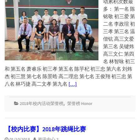
动累积次数最
多： 第一名 陈
铭敬 初三爱 第
二名 李政瑄 初
三孝 第三名 温
偕钪 高三文爱
第三名 吴键炜
高三文仁 第四
名 林智咏 初三
和 第五名 萧睿乐 初三孝 第五名 陈芋杞 初三忠 第六名 刘炜
杰 初三慧 第七名 陈景晧 高二理忠 第七名 王俊翔 初三忠 第
八名 林巧捷 高二文孝 第九名
[…]
2018年校内活动荣誉榜
,
荣誉榜 Honor
【校内比赛】2018年跳绳比赛
01/10/2018
资讯中心 2