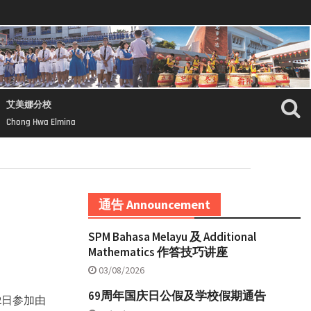
艾美娜分校
Chong Hwa Elmina
通告 Announcement
SPM Bahasa Melayu 及 Additional
Mathematics 作答技巧讲座
03/08/2026
69周年国庆日公假及学校假期通告
月2日参加由