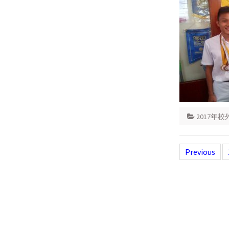
2017年
Posts
Previous
navigatio