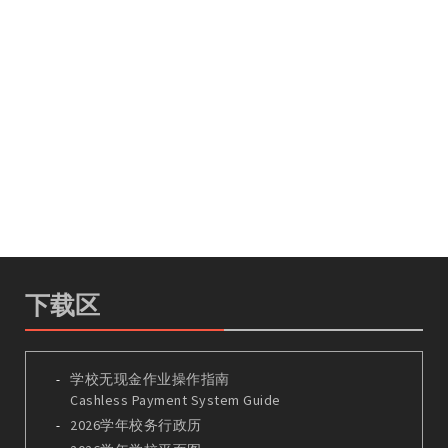
下载区
学校无现金作业操作指南
Cashless Payment System Guide
2026学年校务行政历