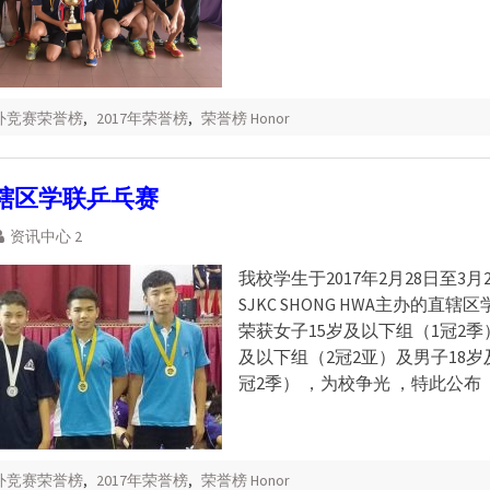
校外竞赛荣誉榜
,
2017年荣誉榜
,
荣誉榜 Honor
直辖区学联乒乓赛
资讯中心 2
我校学生于2017年2月28日至3
SJKC SHONG HWA主办的直辖
荣获女子15岁及以下组（1冠2季
及以下组（2冠2亚）及男子18岁
冠2季） ，为校争光 ，特此公布
校外竞赛荣誉榜
,
2017年荣誉榜
,
荣誉榜 Honor