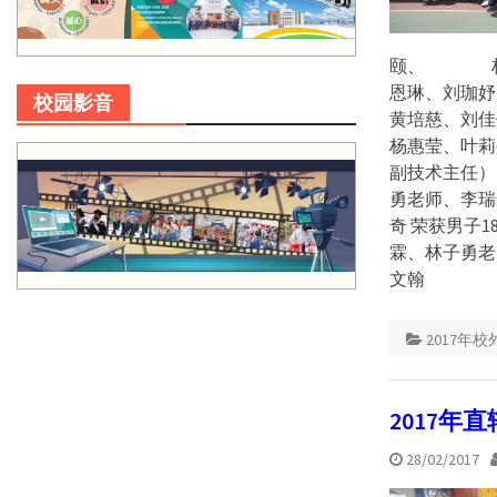
颐、 林欣
恩琳、刘珈妤
校园影音
黄培慈、刘
杨惠莹、叶莉
副技术主任
勇老师、李
奇 荣获男子
霖、林子勇老
文翰
2017年
2017年
28/02/2017