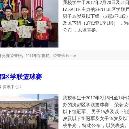
我校学生于2017年2月20日及21
LA SALLE 主办的SENTUL区学
男子18岁及以下组 （2冠2亚1殿
及以下组（2冠2亚1季1殿） ，
公布 ，以资表扬。
校外竞赛荣誉榜
,
2017年荣誉榜
,
荣誉榜 Honor
冼都区学联篮球赛
资讯中心 2
我校学生于2017年2月6日至14
办的冼都区学联篮球赛 ，荣获荣
以下组冠军 、男子15岁及以下组
岁及以下组冠军及女子15岁及以
校争光 ，特此公布 ，以资表扬。