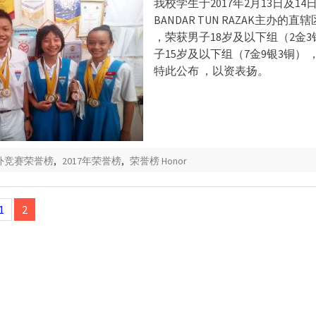
我校学生于2017年2月13日及14
BANDAR TUN RAZAK主办的
，荣获男子18岁及以下组（2金3
子15岁及以下组（7金9银3铜） 
特此公布 ，以资表扬。
校外竞赛荣誉榜
,
2017年荣誉榜
,
荣誉榜 Honor
1
2
n