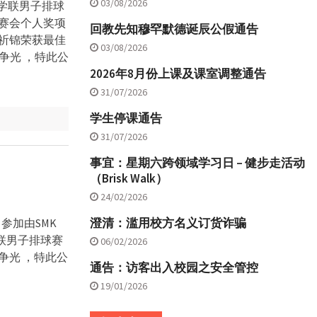
03/08/2026
辖区学联男子排球
此赛会个人奖项
回教先知穆罕默德诞辰公假通告
林祈锦荣获最佳
03/08/2026
争光 ，特此公
2026年8月份上课及课室调整通告
31/07/2026
学生停课通告
31/07/2026
事宜：星期六跨领域学习日 – 健步走活动
（Brisk Walk）
24/02/2026
澄清：滥用校方名义订货诈骗
日参加由SMK
区学联男子排球赛
06/02/2026
争光 ，特此公
通告：访客出入校园之安全管控
19/01/2026