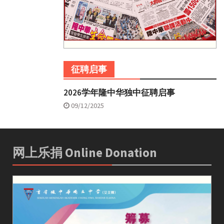
征聘启事
2026学年隆中华独中征聘启事
09/12/2025
网上乐捐 Online Donation