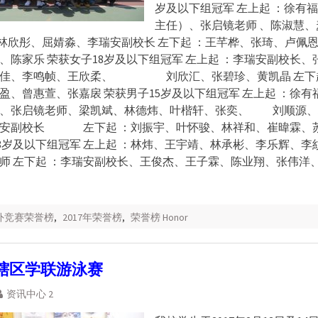
岁及以下组冠军 左上起 ：徐有
主任）、张启镜老师 、陈淑慧
彤、屈婧淼、李瑞安副校长 左下起 ：王芊桦、张琦、卢佩恩
、陈家乐 荣获女子18岁及以下组冠军 左上起 ：李瑞安副校长、
佳佳、李鸣帧、王欣柔、 刘欣汇、张碧珍、黄凯晶 左下起
盈、曾惠萱、张嘉扆 荣获男子15岁及以下组冠军 左上起 ：徐有
）、张启镜老师、梁凯斌、林德炜、叶楷轩、张奕、 刘顺源、
瑞安副校长 左下起 ：刘振宇、叶怀骏、林祥和、崔暐霖、
18岁及以下组冠军 左上起 ：林炜、王宇靖、林承彬、李乐辉、李
师 左下起 ：李瑞安副校长、王俊杰、王子霖、陈业翔、张伟洋
校外竞赛荣誉榜
,
2017年荣誉榜
,
荣誉榜 Honor
直辖区学联游泳赛
资讯中心 2